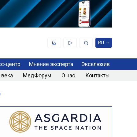
RU
с-центр
Мнение эксперта
Эксклюзив
 века
МедФорум
О нас
Контакты
я