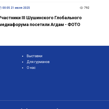
00:05 21 июля 2025
792
Участники III Шушинского Глобального
медиафорума посетили Агдам - ФОТО
Выставки
Для гурманов
О нас