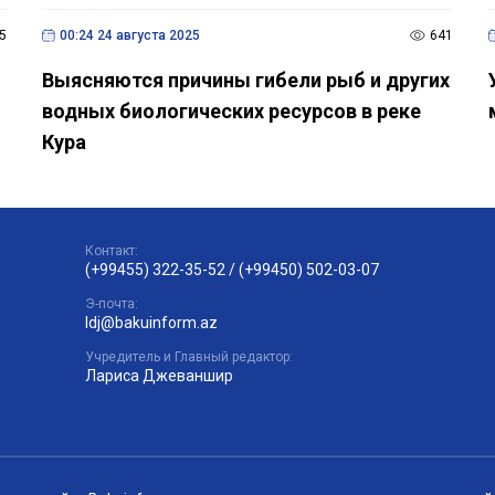
5
00:24 24 августа 2025
641
Выясняются причины гибели рыб и других
водных биологических ресурсов в реке
Кура
Контакт:
(+99455) 322-35-52
/
(+99450) 502-03-07
Э-почта:
ldj@bakuinform.az
Учредитель и Главный редактор:
Лариса Джеваншир