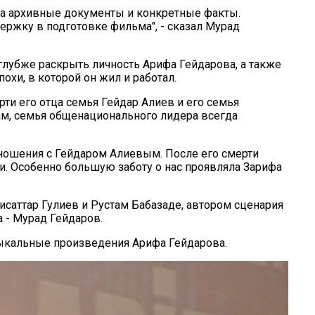
на архивные документы и конкретные факты.
ержку в подготовке фильма", - сказал Мурад
глубже раскрыть личность Арифа Гейдарова, а также
охи, в которой он жил и работал.
рти его отца семья Гейдар Алиев и его семья
ам, семья общенационального лидера всегда
тношения с Гейдаром Алиевым. После его смерти
и. Особенно большую заботу о нас проявляла Зарифа
саттар Гулиев и Рустам Бабазаде, автором сценария
 - Мурад Гейдаров.
кальные произведения Арифа Гейдарова.