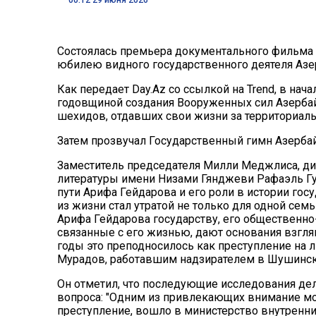
Состоялась премьера документального фильма 
юбилею видного государственного деятеля Азер
Как передает Day.Az со ссылкой на Trend, в на
годовщиной создания Вооруженных сил Азербай
шехидов, отдавших свои жизни за территориал
Затем прозвучал Государственный гимн Азерба
Заместитель председателя Милли Меджлиса, д
литературы имени Низами Гянджеви Рафаэль Гу
пути Арифа Гейдарова и его роли в истории гос
из жизни стал утратой не только для одной семь
Арифа Гейдарова государству, его общественно
связанные с его жизнью, дают основания взгля
годы это преподносилось как преступление на
Мурадов, работавшим надзирателем в Шушинской
Он отметил, что последующие исследования де
вопроса: "Одним из привлекающих внимание мо
преступление, вошло в министерство внутренни