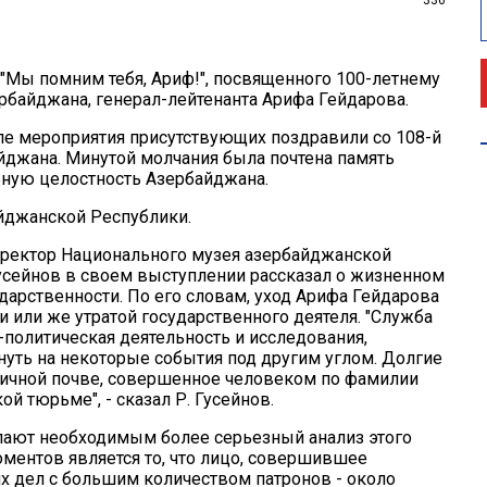
"Мы помним тебя, Ариф!", посвященного 100-летнему
байджана, генерал-лейтенанта Арифа Гейдарова.
чале мероприятия присутствующих поздравили со 108-й
джана. Минутой молчания была почтена память
ьную целостность Азербайджана.
йджанской Республики.
иректор Национального музея азербайджанской
сейнов в своем выступлении рассказал о жизненном
ударственности. По его словам, уход Арифа Гейдарова
и или же утратой государственного деятеля. "Служба
-политическая деятельность и исследования,
нуть на некоторые события под другим углом. Долгие
 личной почве, совершенное человеком по фамилии
 тюрьме", - сказал Р. Гусейнов.
лают необходимым более серьезный анализ этого
ментов является то, что лицо, совершившее
х дел с большим количеством патронов - около