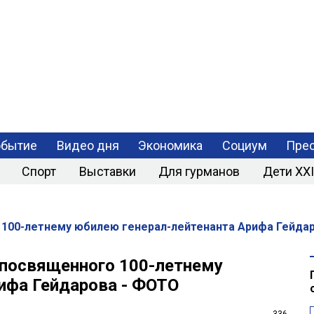
РАЗРАБОТКА
МОБИЛЬНЫХ
ПРИЛОЖЕНИЙ
обытие
Видео дня
Экономика
Социум
Прес
Спорт
Выставки
Для гурманов
Дети XXI
 100-летнему юбилею генерал-лейтенанта Арифа Гейда
 посвященного 100-летнему
ифа Гейдарова - ФОТО
336