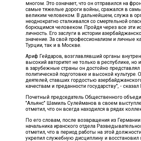
многом. Это означает, что он отправился на фро
самые тяжелые дороги войны, сражался в самы
великим человеком. В дальнейшем, служа в орг
неоднократно сталкивался со смертельной опа
борющимся человеком. Пройдя через все эти и
личность. Его заслуги в истории азербайджанс
значение. За свой профессионализм и личные к
Турции, так и в Москве.
Ариф Гейдаров, возглавлявший органы внутренн
высокий авторитет не только в республике, но
в зарубежные страны он достойно представлял
политической подготовке и высокой культуре.
деятелей, ставших гордостью азербайджанского
качествам и преданности государству", - сказал 
Почетный председатель Общественного объеди
"Альянс" Шамиль Сулейманов в своем выступлен
отметил, что он всегда находился в рядах кол
По его словам, после возвращения из Германии
начальника иранского отдела Разведывательно
отметил, что в период работы на этой должност
укрепил служебную дисциплину и восстановил 