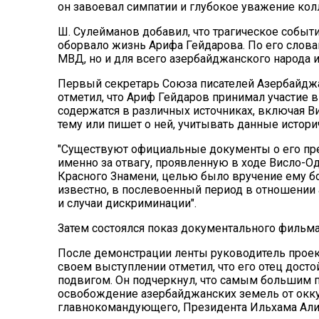
он завоевал симпатии и глубокое уважение кол
Ш. Сулейманов добавил, что трагическое событ
оборвало жизнь Арифа Гейдарова. По его словам
МВД, но и для всего азербайджанского народа 
Первый секретарь Союза писателей Азербайджа
отметил, что Ариф Гейдаров принимал участие в
содержатся в различных источниках, включая Ви
тему или пишет о ней, учитывать данные истори
"Существуют официальные документы о его пре
именно за отвагу, проявленную в ходе Висло-О
Красного Знамени, целью было вручение ему б
известно, в послевоенный период в отношении
и случаи дискриминации".
Затем состоялся показ документального фильма
После демонстрации ленты руководитель проек
своем выступлении отметил, что его отец досто
подвигом. Он подчеркнул, что самым большим п
освобождение азербайджанских земель от окк
главнокомандующего, Президента Ильхама Али