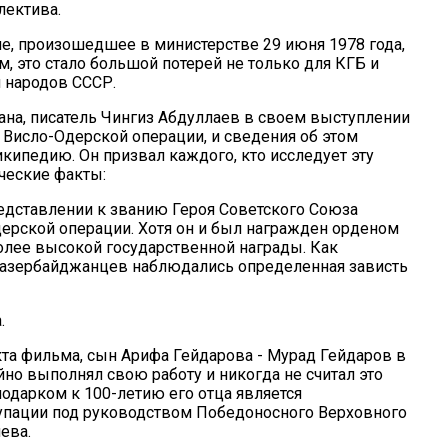
лектива.
ие, произошедшее в министерстве 29 июня 1978 года,
, это стало большой потерей не только для КГБ и
и народов СССР.
на, писатель Чингиз Абдуллаев в своем выступлении
 Висло-Одерской операции, и сведения об этом
кипедию. Он призвал каждого, кто исследует эту
ческие факты:
дставлении к званию Героя Советского Союза
дерской операции. Хотя он и был награжден орденом
олее высокой государственной награды. Как
 азербайджанцев наблюдались определенная зависть
.
та фильма, сын Арифа Гейдарова - Мурад Гейдаров в
йно выполнял свою работу и никогда не считал это
одарком к 100-летию его отца является
упации под руководством Победоносного Верховного
ева.