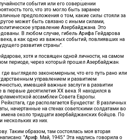
случайности события или его совершении
оятность того, что это могло быть заранее
зличные предположения о том, какие силы стояли за
 другое может быть связано с иными силами,
политическое управление Азербайджана. Это
дованы. В любом случае, гибель Арифа Гейдарова
века, а как одно из важных событий, повлиявших на
удущего развития страны".
ейдарове, хотя и посвящен одной личности, на самом
ном периоде, через который прошел Азербайджан.
, где выглядело закономерным, что его путь рано или
сударственным управлением и развитием
личностью, имевшей важные заслуги в развитии
 в первые десятилетия XX века. Я находился в
арламентской ассамблеи Совета Европы.
ейхстага, где располагается Бундестаг. В различных
аты, начертанные на стенах советскими солдатами во
ь имена около тридцати азербайджанских бойцов. По
 нескольких из них.
ву. Таким образом, там состоялась моя вторая
аписано: "Ариф. Май, 1945." Эта надпись говорила о