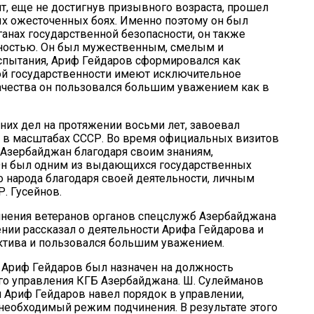
нт, еще не достигнув призывного возраста, прошел
х ожесточенных боях. Именно поэтому он был
анах государственной безопасности, он также
сностью. Он был мужественным, смелым и
спытания, Ариф Гейдаров сформировался как
кой государственности имеют исключительное
ачества он пользовался большим уважением как в
их дел на протяжении восьми лет, завоевал
 и в масштабах СССР. Во время официальных визитов
 Азербайджан благодаря своим знаниям,
 Он был одним из выдающихся государственных
 народа благодаря своей деятельности, личным
Р. Гусейнов.
нения ветеранов органов спецслужб Азербайджана
ии рассказал о деятельности Арифа Гейдарова и
лектива и пользовался большим уважением.
 Ариф Гейдаров был назначен на должность
го управления КГБ Азербайджана. Ш. Сулейманов
и Ариф Гейдаров навел порядок в управлении,
необходимый режим подчинения. В результате этого