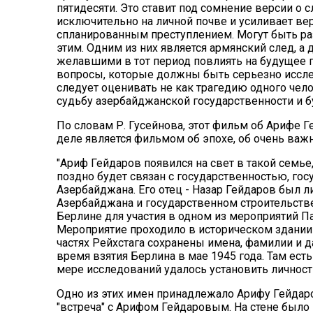
пятидесяти. Это ставит под сомнение версии о 
исключительно на личной почве и усиливает вер
спланированным преступлением. Могут быть ра
этим. Одним из них является армянский след, а
желавшими в тот период повлиять на будущее 
вопросы, которые должны быть серьезно иссле
следует оценивать не как трагедию одного чело
судьбу азербайджанской государственности и б
По словам Р. Гусейнова, этот фильм об Арифе Г
деле является фильмом об эпохе, об очень важ
"Ариф Гейдаров появился на свет в такой семье
поздно будет связан с государственностью, го
Азербайджана. Его отец - Назар Гейдаров был 
Азербайджана и государственном строительстве
Берлине для участия в одном из мероприятий П
Мероприятие проходило в историческом здании Р
частях Рейхстага сохранены имена, фамилии и д
время взятия Берлина в мае 1945 года. Там ест
мере исследований удалось установить личности
Одно из этих имен принадлежало Арифу Гейдаро
"встреча" с Арифом Гейдаровым. На стене было н