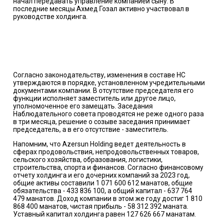
начал передавать управление компанией сыну. В
последние месяцы Ахмед Гозал активно участвовал в
руководстве холдинга.
Согласно законодательству, изменения в составе НС
утверждаются в порядке, установленном учредительными
документами компании. В отсутствие председателя его
функции исполняет заместитель или другое лицо,
уполномоченное его замещать. Заседания
Наблюдательного совета проводятся не реже одного раза
в три месяца, решение о созыве заседания принимает
председатель, а в его отсутствие - заместитель.
Напомним, что Azersun Holding ведет деятельность в
сферах продовольствия, непродовольственных товаров,
сельского хозяйства, образования, логистики,
строительства, спорта и финансов. Согласно финансовому
отчету холдинга и его дочерних компаний за 2023 год,
общие активы составили 1 071 600 612 манатов, общие
обязательства - 433 836 100, а общий капитал - 637 764
479 манатов. Доход компании в этом же году достиг 1 810
868 400 манатов, чистая прибыль - 58 312 392 маната.
Уставный капитал холдинга равен 127 626 667 манатам.