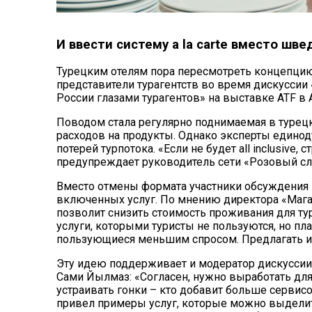
И ввести систему a la carte вместо шве
Турецким отелям пора пересмотреть концепцию 
представители турагентств во время
дискуссии
России глазами турагентов» на выставке ATF в 
Поводом стала регулярно поднимаемая в турец
расходов на продукты. Однако эксперты единод
потерей турпотока. «Если не будет all inclusive,
предупреждает руководитель сети «Розовый сл
Вместо отмены формата участники обсуждения п
включенных услуг. По мнению директора «Магаз
позволит снизить стоимость проживания для тур
услуги, которыми туристы не пользуются, но пла
пользующиеся меньшим спросом. Предлагать их 
Эту идею поддерживает и модератор дискуссии, 
Сами Йылмаз: «Согласен, нужно выработать для
устраивать гонки – кто добавит больше сервис
привел примеры услуг, которые можно выделит