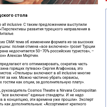
дского стола
all inclusive. С таким предложением выступили
«Перспективы развития турецкого направления в
Анталье.
ких СМИ тема об изменении формата из-за высоких
ушны: полная отмена «все включено» грозит Турции
 страна недосчитается 50–70% российских туристов», –
он» Алексан Мкртчян.
редлагают его оптимизировать, сократив часть
ина горящих путевок» Сергея Агафонова, это
истов: «Отельеры включают в all inclusive многие
тят за них. Можно частично убрать сервисы,
гостям как опции, за дополнительную плату».
руководитель Cosmos Theatre в Nirvana Cosmopolitan
 “все включено” единые стандарты. И не надо
ов в концепцию, эти времена уже прошли». Эксперт
ь как дополнительные: «Ассортимент крепкого