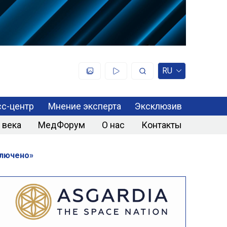
RU
с-центр
Мнение эксперта
Эксклюзив
 века
МедФорум
О нас
Контакты
ключено»