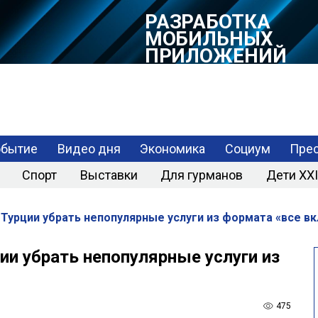
РАЗРАБОТКА
МОБИЛЬНЫХ
ПРИЛОЖЕНИЙ
обытие
Видео дня
Экономика
Социум
Прес
Спорт
Выставки
Для гурманов
Дети XXI
 Турции убрать непопулярные услуги из формата «все в
ии убрать непопулярные услуги из
475