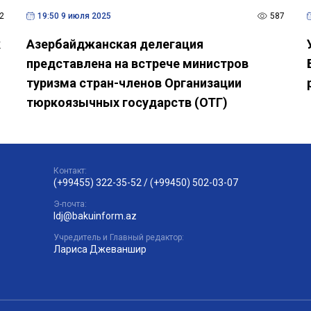
2
19:50 9 июля 2025
587
к
Азербайджанская делегация
представлена ​​на встрече министров
туризма стран-членов Организации
тюркоязычных государств (ОТГ)
Контакт:
(+99455) 322-35-52
/
(+99450) 502-03-07
Э-почта:
ldj@bakuinform.az
Учредитель и Главный редактор:
Лариса Джеваншир