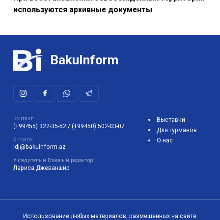
используются архивные документы
BakuInform
Контакт:
Выставки
(+99455) 322-35-52
/
(+99450) 502-03-07
Для гурманов
Э-почта:
О нас
ldj@bakuinform.az
Учредитель и Главный редактор:
Лариса Джеваншир
Использование любых материалов, размещенных на сайте