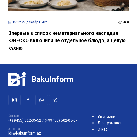
15:12 25 декабря 2025
468
Впервые в список нематериального наследия
ЮНЕСКО включили не отдельное блюдо, а целую
кухню
BakuInform
Контакт:
Выставки
(+99455) 322-35-52
/
(+99450) 502-03-07
Для гурманов
Э-почта:
О нас
ldj@bakuinform.az