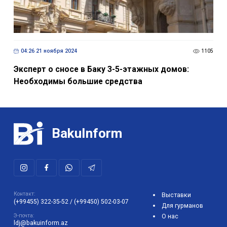
04:26 21 ноября 2024
1105
Эксперт о сносе в Баку 3-5-этажных домов:
Необходимы большие средства
BakuInform
Контакт:
Выставки
(+99455) 322-35-52
/
(+99450) 502-03-07
Для гурманов
Э-почта:
О нас
ldj@bakuinform.az