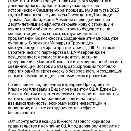
Отметив, что мир требует политического мужества и
дальновидного лидерства, она указала, что на
историческом Саммите мира, прошедшем 8 августа 2025
года в Вашингтоне с участием Президента Дональда
Трампа, Азербайджан и Армения после длившегося
десятилетиями конфликта открыли новую страницу и
взяли на себя обязательство строить будущее не на
конфронтации, а на связях, сотрудничестве и
процветании. Возможности, созданные этим миром, уже
очевидны. В рамках «Маршрута Трампа для
международного мира и процветания» (TRIPP), а также
Стратегического партнерства США-Азербайджан
осуществляется совместная деятельность по
превращению Южного Кавказа в интегрированный регион,
соединяющий Восток и Запад, расширяющий торговлю,
укрепляющий энергетическую безопасность и создающий
новые возможности для экономического развития.
По ее словам, подписанная в феврале Президентом
Ильхамом Алиевым и Вице-президентом США Джей Ди
Вэнсом Хартия о стратегическом партнерстве опирается
на три основных направления - региональную
взаимосвязанность, экономические инвестиции и
инновации, а также сотрудничество в сфере
безопасности.
«От «Контракта века» до Южного газового коридора
правительство и компании США поддерживали развитие
Азербайджана как важной энергетической страны. В