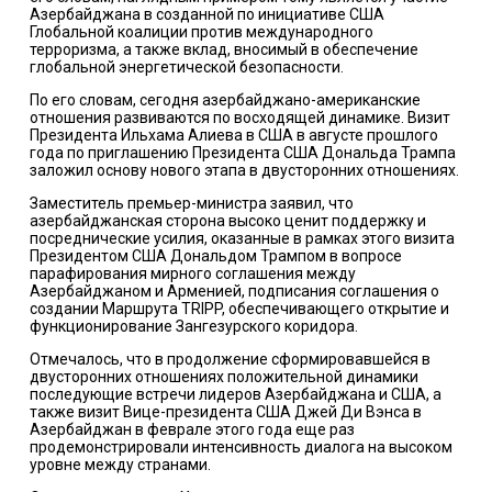
Азербайджана в созданной по инициативе США
Глобальной коалиции против международного
терроризма, а также вклад, вносимый в обеспечение
глобальной энергетической безопасности.
По его словам, сегодня азербайджано-американские
отношения развиваются по восходящей динамике. Визит
Президента Ильхама Алиева в США в августе прошлого
года по приглашению Президента США Дональда Трампа
заложил основу нового этапа в двусторонних отношениях.
Заместитель премьер-министра заявил, что
азербайджанская сторона высоко ценит поддержку и
посреднические усилия, оказанные в рамках этого визита
Президентом США Дональдом Трампом в вопросе
парафирования мирного соглашения между
Азербайджаном и Арменией, подписания соглашения о
создании Маршрута TRIPP, обеспечивающего открытие и
функционирование Зангезурского коридора.
Отмечалось, что в продолжение сформировавшейся в
двусторонних отношениях положительной динамики
последующие встречи лидеров Азербайджана и США, а
также визит Вице-президента США Джей Ди Вэнса в
Азербайджан в феврале этого года еще раз
продемонстрировали интенсивность диалога на высоком
уровне между странами.