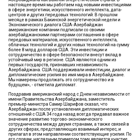
настоящее время мы работаем над новыми инвестициями
в сфере энергетики, искусственного интеллекта, дата-
центров и других передовых технологий. В прошлом
месяце в рамках Бакинской энергетической недели и
Экономического диалога США-Азербайджан
американские компании подписали со своими
азербайджанскими партнерами соглашения в сфере
передовых материалов, искусственного интеллекта,
облачных технологий и других новых технологий на сумму
более 8 млрд долларов США. Эти инвестиции и
сотрудничество в сфере безопасности внесут вклад в
устойчивый мир в регионе. США являются одним из
первых государств, признавших независимость
Азербайджана. США поддерживали инвестиции, диалог и
дипломатические усилия во имя мира в Азербайджане.
Мы намерены продолжать это сотрудничество и в
будущем», - отметила дипломат.
Поздравив американский народ с Днем независимости от
имени Правительства Азербайджана, заместитель
премьер-министра Самир Шарифов сказал, что
Азербайджан после установления дипломатических
отношений с США 34 года назад всегда придавал важное
значение развитию торгово-экономического
сотрудничества между двумя странами, а также связей в
других сферах, представляющих взаимный интерес, и
прилагал в этом направлении соответствующие усилия. По
его словам, наглядным примером тому является участие