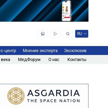
RU
с-центр
Мнение эксперта
Эксклюзив
 века
МедФорум
О нас
Контакты