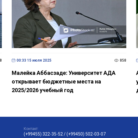
8
00:33 15 июля 2025
858
Малейка Аббасзаде: Университет AДA
открывает бюджетные места на
2025/2026 учебный год
Контакт:
(+99455) 322-35-52
/
(+99450) 502-03-07