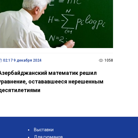
02:17 9 декабря 2024
1058
Азербайджанский математик решил
уравнение, остававшееся нерешенным
десятилетиями
Выставки
Для гурманов