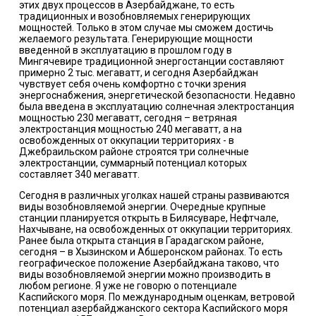
этих двух процессов в Азербайджане, то есть
традиционных и возобновляемых генерирующих
мощностей. Только в этом случае мы сможем достичь
желаемого результата. Генерирующие мощности
введенной в эксплуатацию в прошлом году в
Мингячевире традиционной энергостанции составляют
примерно 2 тыс. мегаватт, и сегодня Азербайджан
чувствует себя очень комфортно с точки зрения
энергоснабжения, энергетической безопасности. Недавно
была введена в эксплуатацию солнечная электростанция
мощностью 230 мегаватт, сегодня – ветряная
электростанция мощностью 240 мегаватт, а на
освобожденных от оккупации территориях - в
Джебраильском районе строятся три солнечные
электростанции, суммарный потенциал которых
составляет 340 мегаватт.
Сегодня в различных уголках нашей страны развиваются
виды возобновляемой энергии. Очередные крупные
станции планируется открыть в Билясуваре, Нефтчале,
Нахчыване, на освобожденных от оккупации территориях.
Ранее была открыта станция в Гарадагском районе,
сегодня – в Хызинском и Абшеронском районах. То есть
географическое положение Азербайджана таково, что
виды возобновляемой энергии можно производить в
любом регионе. Я уже не говорю о потенциале
Каспийского моря. По международным оценкам, ветровой
потенциал азербайджанского сектора Каспийского моря