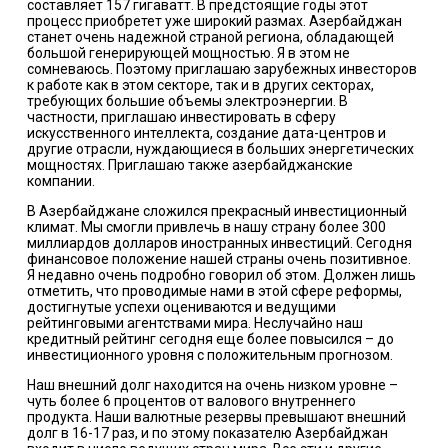
составляет 157 гигаватт. В предстоящие годы этот
процесс приобретет уже широкий размах. Азербайджан
станет очень надежной страной региона, обладающей
большой генерирующей мощностью. Я в этом не
сомневаюсь. Поэтому приглашаю зарубежных инвесторов
к работе как в этом секторе, так и в других секторах,
требующих большие объемы электроэнергии. В
частности, приглашаю инвестировать в сферу
искусственного интеллекта, создание дата-центров и
другие отрасли, нуждающиеся в больших энергетических
мощностях. Приглашаю также азербайджанские
компании.
В Азербайджане сложился прекрасный инвестиционный
климат. Мы смогли привлечь в нашу страну более 300
миллиардов долларов иностранных инвестиций. Сегодня
финансовое положение нашей страны очень позитивное.
Я недавно очень подробно говорил об этом. Должен лишь
отметить, что проводимые нами в этой сфере реформы,
достигнутые успехи оцениваются и ведущими
рейтинговыми агентствами мира. Неслучайно наш
кредитный рейтинг сегодня еще более повысился – до
инвестиционного уровня с положительным прогнозом.
Наш внешний долг находится на очень низком уровне –
чуть более 6 процентов от валового внутреннего
продукта. Наши валютные резервы превышают внешний
долг в 16-17 раз, и по этому показателю Азербайджан