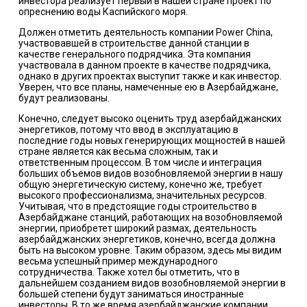
инвестора реализует первый в нашей стране проект по
опреснению воды Каспийского моря.
Должен отметить деятельность компании Power China,
участвовавшей в строительстве данной станции в
качестве генерального подрядчика. Эта компания
участвовала в данном проекте в качестве подрядчика,
однако в других проектах выступит также и как инвестор.
Уверен, что все планы, намеченные ею в Азербайджане,
будут реализованы.
Конечно, следует высоко оценить труд азербайджанских
энергетиков, потому что ввод в эксплуатацию в
последние годы новых генерирующих мощностей в нашей
стране является как весьма сложным, так и
ответственным процессом. В том числе и интеграция
больших объемов видов возобновляемой энергии в нашу
общую энергетическую систему, конечно же, требует
высокого профессионализма, значительных ресурсов.
Учитывая, что в предстоящие годы строительство в
Азербайджане станций, работающих на возобновляемой
энергии, приобретет широкий размах, деятельность
азербайджанских энергетиков, конечно, всегда должна
быть на высоком уровне. Таким образом, здесь мы видим
весьма успешный пример международного
сотрудничества. Также хотел бы отметить, что в
дальнейшем созданием видов возобновляемой энергии в
большей степени будут заниматься иностранные
инвесторы. В то же время азербайджанские компании