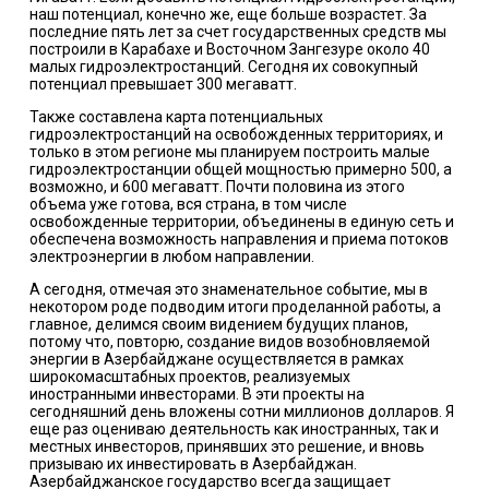
наш потенциал, конечно же, еще больше возрастет. За
последние пять лет за счет государственных средств мы
построили в Карабахе и Восточном Зангезуре около 40
малых гидроэлектростанций. Сегодня их совокупный
потенциал превышает 300 мегаватт.
Также составлена карта потенциальных
гидроэлектростанций на освобожденных территориях, и
только в этом регионе мы планируем построить малые
гидроэлектростанции общей мощностью примерно 500, а
возможно, и 600 мегаватт. Почти половина из этого
объема уже готова, вся страна, в том числе
освобожденные территории, объединены в единую сеть и
обеспечена возможность направления и приема потоков
электроэнергии в любом направлении.
А сегодня, отмечая это знаменательное событие, мы в
некотором роде подводим итоги проделанной работы, а
главное, делимся своим видением будущих планов,
потому что, повторю, создание видов возобновляемой
энергии в Азербайджане осуществляется в рамках
широкомасштабных проектов, реализуемых
иностранными инвесторами. В эти проекты на
сегодняшний день вложены сотни миллионов долларов. Я
еще раз оцениваю деятельность как иностранных, так и
местных инвесторов, принявших это решение, и вновь
призываю их инвестировать в Азербайджан.
Азербайджанское государство всегда защищает