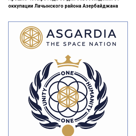
оккупации Лачынского района Азербайджана