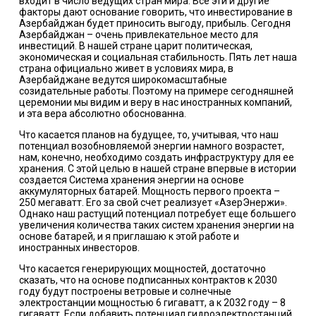
входит в число ведущих стран мира. Все эти и другие
факторы дают основание говорить, что инвестирование в
Азербайджан будет приносить выгоду, прибыль. Сегодня
Азербайджан – очень привлекательное место для
инвестиций. В нашей стране царит политическая,
экономическая и социальная стабильность. Пять лет наша
страна официально живет в условиях мира, в
Азербайджане ведутся широкомасштабные
созидательные работы. Поэтому на примере сегодняшней
церемонии мы видим и веру в нас иностранных компаний,
и эта вера абсолютно обоснованна.
Что касается планов на будущее, то, учитывая, что наш
потенциал возобновляемой энергии намного возрастет,
нам, конечно, необходимо создать инфраструктуру для ее
хранения. С этой целью в нашей стране впервые в истории
создается Система хранения энергии на основе
аккумуляторных батарей. Мощность первого проекта –
250 мегаватт. Его за свой счет реализует «АзерЭнержи».
Однако наш растущий потенциал потребует еще большего
увеличения количества таких систем хранения энергии на
основе батарей, и я приглашаю к этой работе и
иностранных инвесторов.
Что касается генерирующих мощностей, достаточно
сказать, что на основе подписанных контрактов к 2030
году будут построены ветровые и солнечные
электростанции мощностью 6 гигаватт, а к 2032 году – 8
гигаватт. Если добавить потенциал гидроэлектростанций,