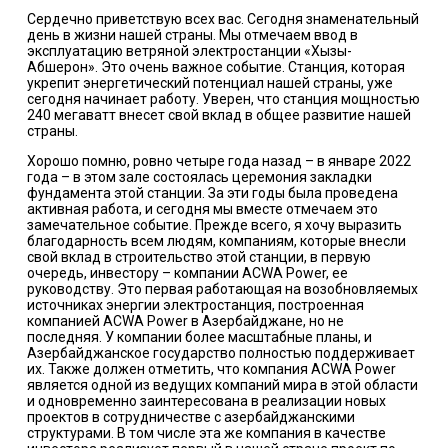
Сердечно приветствую всех вас. Сегодня знаменательный
день в жизни нашей страны. Мы отмечаем ввод в
эксплуатацию ветряной электростанции «Хызы-
Абшерон». Это очень важное событие. Станция, которая
укрепит энергетический потенциал нашей страны, уже
сегодня начинает работу. Уверен, что станция мощностью
240 мегаватт внесет свой вклад в общее развитие нашей
страны.
Хорошо помню, ровно четыре года назад – в январе 2022
года – в этом зале состоялась церемония закладки
фундамента этой станции. За эти годы была проведена
активная работа, и сегодня мы вместе отмечаем это
замечательное событие. Прежде всего, я хочу выразить
благодарность всем людям, компаниям, которые внесли
свой вклад в строительство этой станции, в первую
очередь, инвестору – компании ACWA Power, ее
руководству. Это первая работающая на возобновляемых
источниках энергии электростанция, построенная
компанией ACWA Power в Азербайджане, но не
последняя. У компании более масштабные планы, и
Азербайджанское государство полностью поддерживает
их. Также должен отметить, что компания ACWA Power
является одной из ведущих компаний мира в этой области
и одновременно заинтересована в реализации новых
проектов в сотрудничестве с азербайджанскими
структурами. В том числе эта же компания в качестве