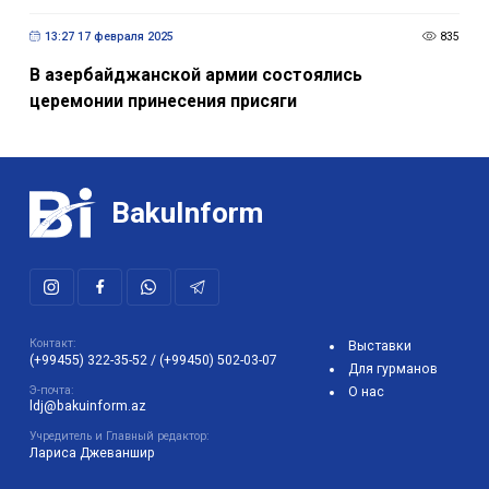
13:27 17 февраля 2025
835
В азербайджанской армии состоялись
церемонии принесения присяги
BakuInform
Контакт:
Выставки
(+99455) 322-35-52
/
(+99450) 502-03-07
Для гурманов
Э-почта:
О нас
ldj@bakuinform.az
Учредитель и Главный редактор:
Лариса Джеваншир