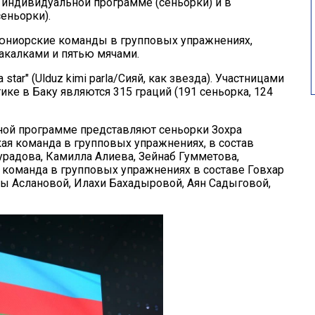
 индивидуальной программе (сеньорки) и в
еньорки).
юниорские команды в групповых упражнениях,
акалками и пятью мячами.
star" (Ulduz kimi parla/Сияй, как звезда). Участницами
ке в Баку являются 315 граций (191 сеньорка, 124
ной программе представляют сеньорки Зохра
кая команда в групповых упражнениях, в состав
радова, Камилла Алиева, Зейнаб Гумметова,
 команда в групповых упражнениях в составе Говхар
ы Аслановой, Илахи Бахадыровой, Аян Садыговой,