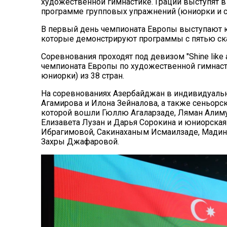
художественной гимнастике. Грации выступят в
программе групповых упражнений (юниорки и с
В первый день чемпионата Европы выступают 
которые демонстрируют программы с пятью ск
Соревнования проходят под девизом "Shine like a 
чемпионата Европы по художественной гимнасти
юниорки) из 38 стран.
На соревнованиях Азербайджан в индивидуаль
Агамирова и Илона Зейналова, а также сеньорс
которой вошли Гюллю Агаларзаде, Ляман Алиму
Елизавета Лузан и Дарья Сорокина и юниорская
Ибрагимовой, Сакинаханым Исмаилзаде, Мадин
Захры Джафаровой.