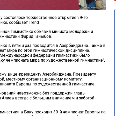
ку состоялось торжественное открытие 39-го
ке, сообщает Trend.
нной гимнастике объявил министр молодежи и
гимнастики Фарид Гайыбов.
ке в пятый раз проводится в Азербайджане. Также в
нат мира по этой гимнастической дисциплине.
а Международной федерации гимнастики было
аку чемпионата мира по художественной гимнастике",
ому вице-президенту Азербайджана, Президенту
й, местному организационному комитету,
пионата Европы по художественной гимнастике.
евнований невозможна без поддержки главы
м Алиев всегда с большим вниманием и заботой
имнастики в Баку проходит 39-й чемпионат Европы по