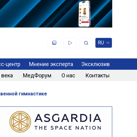
RU
с-центр
Мнение эксперта
Эксклюзив
 века
МедФорум
О нас
Контакты
твенной гимнастике