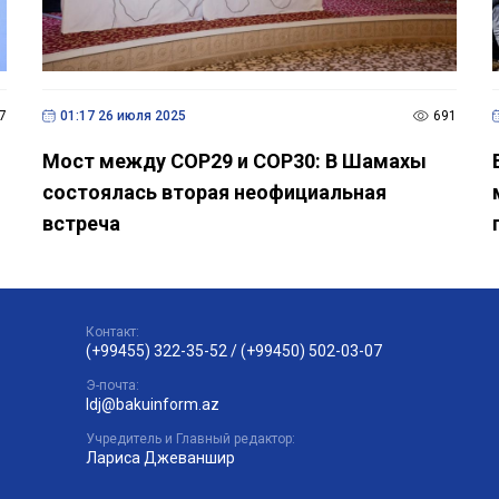
7
01:17 26 июля 2025
691
Мост между COP29 и COP30: В Шамахы
состоялась вторая неофициальная
встреча
Контакт:
(+99455) 322-35-52
/
(+99450) 502-03-07
Э-почта:
ldj@bakuinform.az
Учредитель и Главный редактор:
Лариса Джеваншир