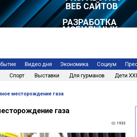
РАЗРАБОТКА
МОБИЛЬНЫХ
ПРИЛОЖЕНИЙ
обытие
Видео дня
Экономика
Социум
Прес
Спорт
Выставки
Для гурманов
Дети XXI
упное месторождение газа
месторождение газа
1933