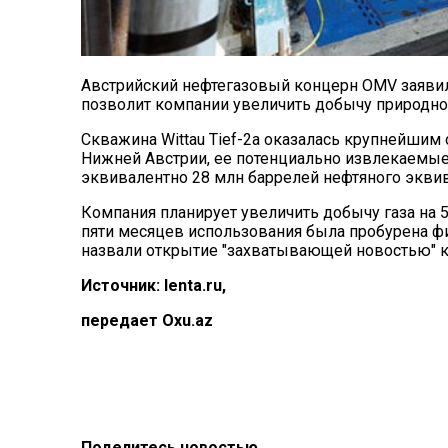
Австрийский нефтегазовый концерн OMV заявил
позволит компании увеличить добычу природного
Скважина Wittau Tief-2a оказалась крупнейшим 
Нижней Австрии, ее потенциально извлекаемые р
эквивалентно 28 млн баррелей нефтяного эквив
Компания планирует увеличить добычу газа на 
пяти месяцев использования была пробурена фи
назвали открытие "захватывающей новостью" ка
Источник: lenta.ru,
передает Oxu.az
Поделитесь новостью