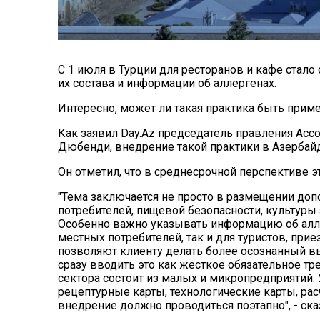
С 1 июля в Турции для ресторанов и кафе стал
их состава и информации об аллергенах.
Интересно, может ли такая практика быть прим
Как заявил Day.Az председатель правления Асс
Дюбенди, внедрение такой практики в Азерба
Он отметил, что в среднесрочной перспективе э
"Тема заключается не просто в размещении до
потребителей, пищевой безопасности, культуры 
Особенно важно указывать информацию об аллер
местных потребителей, так и для туристов, при
позволяют клиенту делать более осознанный в
сразу вводить это как жесткое обязательное тр
сектора состоит из малых и микропредприятий. 
рецептурные карты, технологические карты, рас
внедрение должно проводиться поэтапно", - сказ