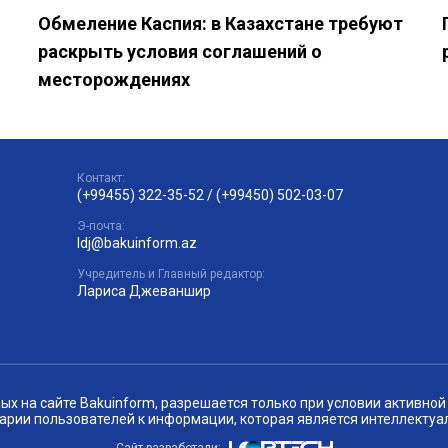
Обмеление Каспия: в Казахстане требуют
раскрыть условия соглашений о
месторождениях
Контакт:
(+99455) 322-35-52
/
(+99450) 502-03-07
Э-почта:
ldj@bakuinform.az
Учредитель и Главный редактор:
Лариса Джеваншир
 на сайте Bakuinform, разрешается только при условии активной 
арии пользователей к информации, которая является интеллектуа