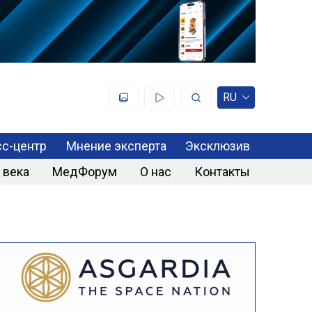
RU
с-центр
Мнение эксперта
Эксклюзив
 века
МедФорум
О нас
Контакты