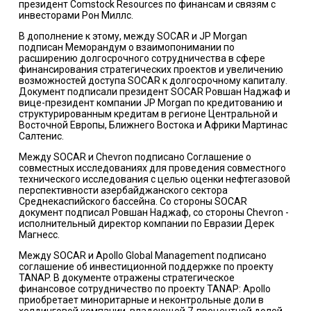
президент Comstock Resources по финансам и связям с
инвесторами Рон Миллс.
В дополнение к этому, между SOCAR и JP Morgan
подписан Меморандум о взаимопонимании по
расширению долгосрочного сотрудничества в сфере
финансирования стратегических проектов и увеличению
возможностей доступа SOCAR к долгосрочному капиталу.
Документ подписали президент SOCAR Ровшан Наджаф и
вице-президент компании JP Morgan по кредитованию и
структурированным кредитам в регионе Центральной и
Восточной Европы, Ближнего Востока и Африки Мартинас
Салтенис.
Между SOCAR и Chevron подписано Соглашение о
совместных исследованиях для проведения совместного
технического исследования с целью оценки нефтегазовой
перспективности азербайджанского сектора
Среднекаспийского бассейна. Со стороны SOCAR
документ подписал Ровшан Наджаф, со стороны Chevron -
исполнительный директор компании по Евразии Дерек
Магнесс.
Между SOCAR и Apollo Global Management подписано
соглашение об инвестиционной поддержке по проекту
TANAP. В документе отражены стратегическое
финансовое сотрудничество по проекту TANAP: Apollo
приобретает миноритарные и неконтрольные доли в