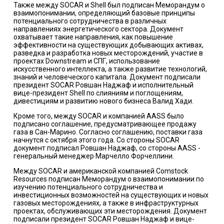
Также между SOCAR и Shell был подписан Меморандум о
взаимопонимании, определяющий базовые принципы
потенциального сотрудничества в различных
направлениях энергетического сектора. Документ
охватывает такие направления, как повышение
эффективности на существующих добывающих активах,
разведка и разработка новых месторождений, участие в
проектах Downstream и СПГ, использование
искусственного интеллекта, а также развитие технологий,
знаний и человеческого капитала. Документ подписали
президент SOCAR Ровшан Наджаф и исполнительный
вице-президент Shell по слияниям и поглощениям,
дивестициям и развитию нового бизнеса Валид Хади.
Кроме того, между SOCAR и компанией AASS было
подписано соглашение, предусматривающее продажу
газа в Сан-Марино. Согласно соглашению, поставки газа
начнутся с октября этого года. Со стороны SOCAR
документ подписал Ровшан Наджаф, со стороны AASS -
генеральный менеджер Марчелло Форчеллини.
Между SOCAR и американской компанией Comstock
Resources подписан Меморандум о взаимопонимании по
изучению потенциального сотрудничества и
инвестиционных возможностей на существующих и новых
газовых месторождениях, а также в инфраструктурных
проектах, обслуживающих эти месторождения. Документ
подписали президент SOCAR Ровшан Наджаф и вице-