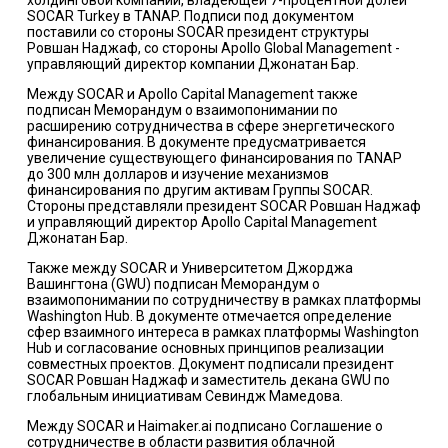
холдинговой компании, владеющей 7-процентной долей
SOCAR Turkey в TANAP. Подписи под документом
поставили со стороны SOCAR президент структуры
Ровшан Наджаф, со стороны Apollo Global Management -
управляющий директор компании Джонатан Бар.
Между SOCAR и Apollo Capital Management также
подписан Меморандум о взаимопонимании по
расширению сотрудничества в сфере энергетического
финансирования. В документе предусматривается
увеличение существующего финансирования по TANAP
до 300 млн долларов и изучение механизмов
финансирования по другим активам Группы SOCAR.
Стороны представляли президент SOCAR Ровшан Наджаф
и управляющий директор Apollo Capital Management
Джонатан Бар.
Также между SOCAR и Университетом Джорджа
Вашингтона (GWU) подписан Меморандум о
взаимопонимании по сотрудничеству в рамках платформы
Washington Hub. В документе отмечается определение
сфер взаимного интереса в рамках платформы Washington
Hub и согласование основных принципов реализации
совместных проектов. Документ подписали президент
SOCAR Ровшан Наджаф и заместитель декана GWU по
глобальным инициативам Севиндж Мамедова.
Между SOCAR и Haimaker.ai подписано Соглашение о
сотрудничестве в области развития облачной