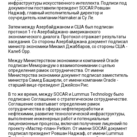
инфраструктуры искусственного интеллекта. Подписи под
документом поставили президент SOCAR Ровшан
Наджаф, главный исполнительный директор и
соучредитель компании Haimaker.ai Су Ле.
Затем между Азербайджаном и США был подписан
протокол 1-го Азербайджано-американского
экономического диалога. Протокол отражает результаты
заседания. Со стороны Азербайджана документ подписал
министр экономики Микаил Джаббаров, со стороны США -
Калеб Орр.
Между Министерством экономики и компанией Oracle
подписан Меморандум о взаимопонимании с целью
определения рамок сотрудничества. От имени
Министерства экономики документ подписал заместитель
министра Самед Баширли, от имени компании Oracle -
старший вице-президент Джейсон Рис.
В то же время, между SOCAR и Lummus Technology было
подписано Соглашение о стратегическом сотрудничестве.
Соглашение охватывает определение рамок
сотрудничества в сферах нефтепереработки и
нефтехимии, развитие технологической инфраструктуры,
выполнение инженерных работ и потенциальные
лицензионные процессы, включая получение лицензий по
проекту «Мастер-план» Petkim. От имени SOCAR документ
подписал президент Ровшан Наджаф, от имени Lummus