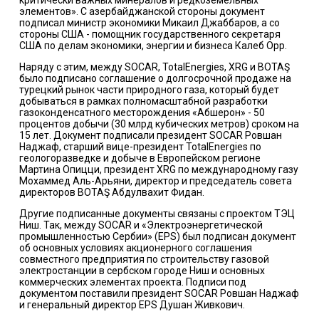
критически важных минералов и редкоземельных
элементов». С азербайджанской стороны документ
подписал министр экономики Микаил Джаббаров, а со
стороны США - помощник государственного секретаря
США по делам экономики, энергии и бизнеса Калеб Орр.
Наряду с этим, между SOCAR, TotalEnergies, XRG и BOTAŞ
было подписано соглашение о долгосрочной продаже на
турецкий рынок части природного газа, который будет
добываться в рамках полномасштабной разработки
газоконденсатного месторождения «Абшерон» - 50
процентов добычи (30 млрд кубических метров) сроком на
15 лет. Документ подписали президент SOCAR Ровшан
Наджаф, старший вице-президент TotalEnergies по
геологоразведке и добыче в Европейском регионе
Мартина Опицци, президент XRG по международному газу
Мохаммед Аль-Арьяни, директор и председатель совета
директоров BOTAŞ Абдулвахит Фидан.
Другие подписанные документы связаны с проектом ТЭЦ
Ниш. Так, между SOCAR и «Электроэнергетической
промышленностью Сербии» (EPS) был подписан документ
об основных условиях акционерного соглашения
совместного предприятия по строительству газовой
электростанции в сербском городе Ниш и основных
коммерческих элементах проекта. Подписи под
документом поставили президент SOCAR Ровшан Наджаф
и генеральный директор EPS Душан Живкович.