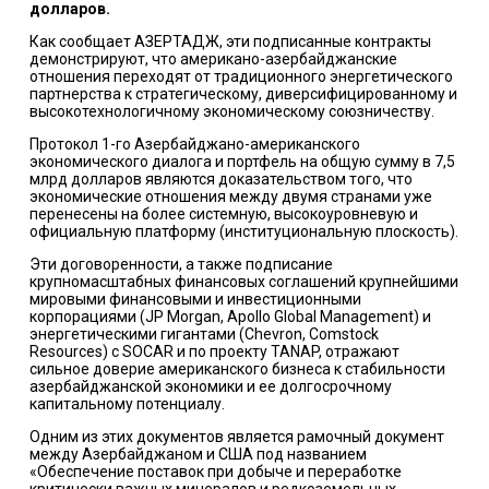
долларов.
Как сообщает АЗЕРТАДЖ, эти подписанные контракты
демонстрируют, что американо-азербайджанские
отношения переходят от традиционного энергетического
партнерства к стратегическому, диверсифицированному и
высокотехнологичному экономическому союзничеству.
Протокол 1-го Азербайджано-американского
экономического диалога и портфель на общую сумму в 7,5
млрд долларов являются доказательством того, что
экономические отношения между двумя странами уже
перенесены на более системную, высокоуровневую и
официальную платформу (институциональную плоскость).
Эти договоренности, а также подписание
крупномасштабных финансовых соглашений крупнейшими
мировыми финансовыми и инвестиционными
корпорациями (JP Morgan, Apollo Global Management) и
энергетическими гигантами (Chevron, Comstock
Resources) с SOCAR и по проекту TANAP, отражают
сильное доверие американского бизнеса к стабильности
азербайджанской экономики и ее долгосрочному
капитальному потенциалу.
Одним из этих документов является рамочный документ
между Азербайджаном и США под названием
«Обеспечение поставок при добыче и переработке