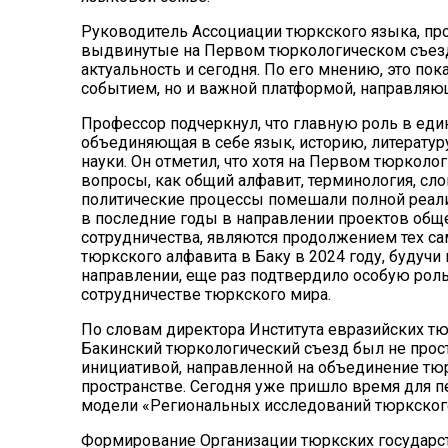
Руководитель Ассоциации тюркского языка, про
выдвинутые на Первом тюркологическом съезд
актуальность и сегодня. По его мнению, это пок
событием, но и важной платформой, направляющ
Профессор подчеркнул, что главную роль в еди
объединяющая в себе язык, историю, литератур
науки. Он отметил, что хотя на Первом тюркол
вопросы, как общий алфавит, терминология, сл
политические процессы помешали полной реализ
в последние годы в направлении проектов обще
сотрудничества, являются продолжением тех сам
тюркского алфавита в Баку в 2024 году, будуч
направлении, еще раз подтвердило особую рол
сотрудничестве тюркского мира.
По словам директора Института евразийских т
Бакинский тюркологический съезд был не прост
инициативой, направленной на объединение тю
пространстве. Сегодня уже пришло время для п
модели «Региональных исследований тюркског
Формирование Организации тюркских государст