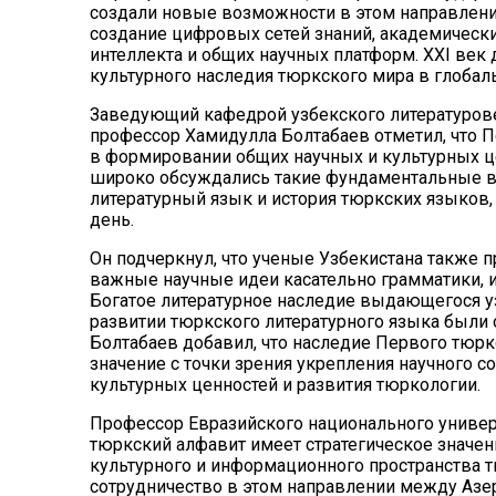
создали новые возможности в этом направлени
создание цифровых сетей знаний, академически
интеллекта и общих научных платформ. XXI век 
культурного наследия тюркского мира в глобал
Заведующий кафедрой узбекского литературове
профессор Хамидулла Болтабаев отметил, что 
в формировании общих научных и культурных це
широко обсуждались такие фундаментальные во
литературный язык и история тюркских языков, 
день.
Он подчеркнул, что ученые Узбекистана также 
важные научные идеи касательно грамматики, и
Богатое литературное наследие выдающегося у
развитии тюркского литературного языка были о
Болтабаев добавил, что наследие Первого тюрк
значение с точки зрения укрепления научного 
культурных ценностей и развития тюркологии.
Профессор Евразийского национального универ
тюркский алфавит имеет стратегическое значен
культурного и информационного пространства т
сотрудничество в этом направлении между Азе