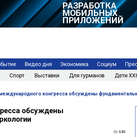
РАЗРАБОТКА
МОБИЛЬНЫХ
ПРИЛОЖЕНИЙ
обытие
Видео дня
Экономика
Социум
Прес
Спорт
Выставки
Для гурманов
Дети XXI
 международного конгресса обсуждены фундаменталь
гресса обсуждены
ркологии
640