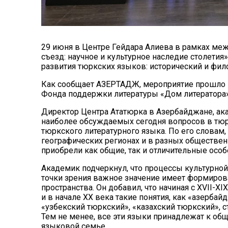
29 июня в Центре Гейдара Алиева в рамках ме
съезд: научное и культурное наследие столетия
развития тюркских языков: исторический и фил
Как сообщает АЗЕРТАДЖ, мероприятие прошло 
Фонда поддержки литературы «Дом литератора
Директор Центра Ататюрка в Азербайджане, ак
наиболее обсуждаемых сегодня вопросов в тюр
тюркского литературного языка. По его словам
географических регионах и в разных обществен
приобрели как общие, так и отличительные особ
Академик подчеркнул, что процессы культурной
точки зрения важное значение имеет формирова
пространства. Он добавил, что начиная с XVII-
и в начале XX века такие понятия, как «азерба
«узбекский тюркский», «казахский тюркский», с
Тем не менее, все эти языки принадлежат к об
языковой семье.