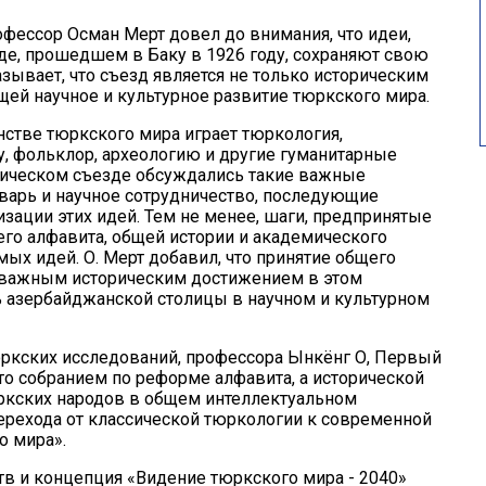
фессор Осман Мерт довел до внимания, что идеи,
е, прошедшем в Баку в 1926 году, сохраняют свою
азывает, что съезд является не только историческим
ей научное и культурное развитие тюркского мира.
нстве тюркского мира играет тюркология,
у, фольклор, археологию и другие гуманитарные
огическом съезде обсуждались такие важные
оварь и научное сотрудничество, последующие
ации этих идей. Тем не менее, шаги, предпринятые
го алфавита, общей истории и академического
ых идей. О. Мерт добавил, что принятие общего
и важным историческим достижением в этом
ь азербайджанской столицы в научном и культурном
юркских исследований, профессора Ынкёнг О, Первый
о собранием по реформе алфавита, а исторической
ркских народов в общем интеллектуальном
ерехода от классической тюркологии к современной
о мира».
в и концепция «Видение тюркского мира - 2040»