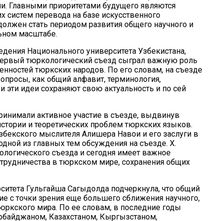
и. Главными приоритетами будущего являются
х систем перевода на базе искусственного
должен стать периодом развития общего научного и
ьном масштабе.
дения Национального университета Узбекистана,
Первый тюркологический съезд сыграл важную роль
нностей тюркских народов. По его словам, на съезде
просы, как общий алфавит, терминология,
и эти идеи сохраняют свою актуальность и по сей
принимали активное участие в съезде, выдвинув
стории и теоретических проблем тюркских языков.
збекского мыслителя Алишера Навои и его заслуги в
дной из главных тем обсуждения на съезде. Х.
ологического съезда и сегодня имеет важное
сотрудничества в тюркском мире, сохранения общих
ситета Гульгайша Сагыдолда подчеркнула, что общий
ие с точки зрения еще большего сближения научного,
юркского мира. По ее словам, в последние годы
рбайджаном, Казахстаном, Кыргызстаном,