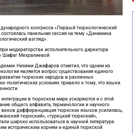
ждународного конгресса «Первый тюркологический
» состоялась панельная сессия на тему «Динамика
ологический взгляд».
при модераторстве исполнительного директора
» Шафаг Мехралиевой.
адемик Низами Джафаров отметил, что одним из
кологии является вопрос существования единого
, развитие тюркских народов в различных
но-политических условиях привело к тому, что языки
енности.
 интеграции в тюркском мире ускоряются и с этой
ние общего алфавита, терминологии и научного
XIX веков дифференциация тюркских языков усилилась,
йджанский тюркский», «турецкий тюркский»,
тали широко использоваться в научной литературе.
щим историческим корням и единой тюркской