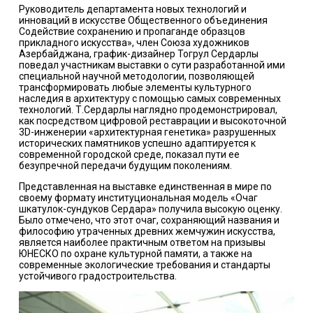
Руководитель департамента новых технологий и
инноваций в искусстве Общественного объединения
Содействие сохранению и пропаганде образцов
прикладного искусства», член Союза художников
Азербайджана, график-дизайнер Тогрул Сердарлы
поведал участникам выставки о сути разработанной ими
специальной научной методологии, позволяющей
трансформировать любые элементы культурного
наследия в архитектуру с помощью самых современных
технологий. Т.Сердарлы наглядно продемонстрировал,
как посредством цифровой реставрации и высокоточной
3D-инженерии «архитектурная генетика» разрушенных
исторических памятников успешно адаптируется к
современной городской среде, показал пути ее
безупречной передачи будущим поколениям.
Представленная на выставке единственная в мире по
своему формату институциональная модель «Очаг
шкатулок-сундуков Сердара» получила высокую оценку.
Было отмечено, что этот очаг, сохраняющий названия и
философию утраченных древних жемчужин искусства,
является наиболее практичным ответом на призывы
ЮНЕСКО по охране культурной памяти, а также на
современные экологические требования и стандарты
устойчивого градостроительства.