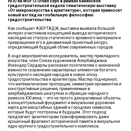
НПО на WUF13 Urban Expo в рамках Бакинской
градостроительной недели тематическую выставку
«От микроискусства к архитектуре», которая привносит
новый взгляд на глобальную философию
градостроительства.
Как сообщает АЗЕРТАДЖ, выставка вызвала большой
интерес участников концепцией вывода исторического
наследия из статуса статического архивного материала и
превращения его в динамичный проектный ресурс,
определяющий будущий облик современных городов.
В ходе мероприятия исследователь, мастер прикладного
искусства, член Союза художников Азербайджана
Искендер Сердарлы рассказал посетителям о жизненной
важности сохранения характерных элементов богатого
культурного наследия народов в новую эпоху
градостроительства и архитектуры. Мастер подчеркнул,
что математические пропорции, симметрия орнаментов и
конструктивные решения, применяемые в
азербайджанских шкатулках и образцах народного
ремесла XXI века, – это не просто декоративные объекты,
а концептуальный фундамент и визуальная дорожная
карта для масштабных зданий и городских символов,
которые будут построены в будущем. Этот подход
предлагает архитекторам трансформировать даже
крошечный фрагмент исторической памяти в визуальное
ядро крупного градостроительного комплекса.