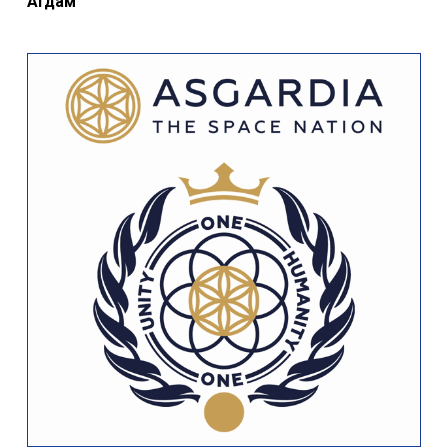
Агдам