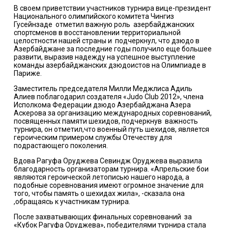
В своем приветствии участников турнира вице-президент
Национального олимпийского комитета Чингиз
Гусейнзаде
отметил важную роль
азербайджанских
спортсменов в восстановлении территориальной
целостности нашей страны и
подчеркнул, что дзюдо в
Азербайджане за последние годы получило еще большее
развити, выразив надежду на успешное выступление
команды азербайджанских дзюдоистов на Олимпиаде в
Париже.
Заместитель председателя Милли Меджлиса Адиль
Алиев поблагодарил создателя «Judo Club 2012», члена
Исполкома Федерации дзюдо Азербайджана Азера
Аскерова за организацию международных соревнований,
посвященных памяти шехидов, подчеркнув важность
турнира, он отметил,что военный путь шехидов, является
героическим примером службы Отечеству для
подрастающего поколения.
Вдова Рагуфа Оруджева Севиндж Оруджева выразила
благодарность организаторам турнира. «Апрельские бои
являются героической летописью нашего народа, а
подобные соревнования имеют огромное значение для
того, чтобы память о шехидах жила», -сказала она
,обращаясь к участникам турнира.
После захватывающих финальных соревнований
за
«Кубок Рагуфа Оруджева», победителями турнира стала