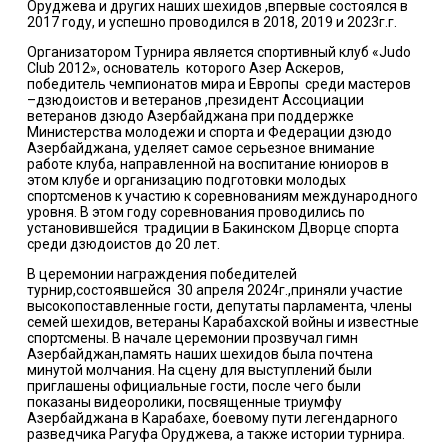
Оруджева и других наших шехидов ,впервые состоялся в
2017 году, и успешно проводился в 2018, 2019 и 2023г.г.
Организатором Турнира является спортивный клуб «Judo
Club 2012», основатель
которого Азер Аскеров,
победитель чемпионатов мира и Европы
среди мастеров
–дзюдоистов и ветеранов ,президент Ассоциации
ветеранов дзюдо Азербайджана при поддержке
Министерства молодежи и спорта и Федерации дзюдо
Азербайджана, уделяет самое серьезное внимание
работе клуба, направленной на воспитание юниоров в
этом клубе и организацию подготовки молодых
спортсменов к участию к соревнованиям международного
уровня. В этом году соревнования проводились по
установившейся
традиции в Бакинском Дворце спорта
среди дзюдоистов до 20 лет.
В церемонии награждения победителей
турнир,состоявшейся
30 апреля 2024г.,приняли участие
высокопоставленные гости, депутаты парламента, члены
семей шехидов, ветераны Карабахской войны и известные
спортсмены. В начале церемонии прозвучал гимн
Азербайджан,память наших шехидов была почтена
минутой молчания. На сцену для выступлений были
приглашены официальные гости, после чего были
показаны видеоролики, посвященные триумфу
Азербайджана в Карабахе, боевому пути легендарного
разведчика Рагуфа Оруджева, а также истории турнира.