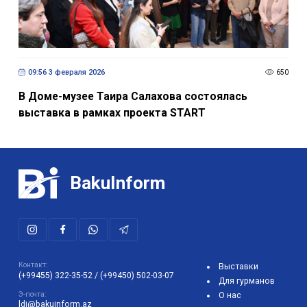
09:56 3 февраля 2026
650
В Доме-музее Таира Салахова состоялась
выставка в рамках проекта START
BakuInform
Контакт:
Выставки
(+99455) 322-35-52
/
(+99450) 502-03-07
Для гурманов
Э-почта:
О нас
ldj@bakuinform.az