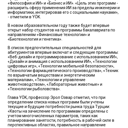
«Философия и ИИ» и «Бизнес и ИИ». «Цель этих программ -
расширить сферу применения ИИ за пределы инженерии и
информатики, интегрировав его с социальными науками»,
- отметили в YÖK.
В новом образовательном году также будет впервые
открыт набор студентов на программы бакалавриата по
направлениям «Финансовые технологии» и
«Биотехнология и генетика».
В список предпочтительных специальностей для
абитуриентов впервые включат и следующие программы:
«Веб-дизайн и программирование с использованием ИИ»,
«Дизайн и анимация с использованием ИИ», «Технологии
цифровых игр», «Технологии мобильной безопасности»,
«Технологии фармацевтического производства», «Техник
по взрывчатым веществам и энергетическим
материалам», «Технологии и управление
животноводством», «Лабораторные животные» и
«Технологии рыболовства».
Глава YÖK, профессор Эрол Озвар отметил, что при
определении списка новых программ были учтены
текущие и будущие потребности рынка труда Турции:
«Квоты на зачисление по программам определены с
учетом многочисленных параметров, таких как
планирование занятости, потребность в рабочей силе в
перспективных областях, правильное направление