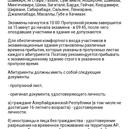
Шамкире, Агстафе, Газахе, Сумгайыте, Абшероне, Шамахы,
Мингячевире, Шеки, Загатале, Барде, Гейчае, Кюрдамире,
Ширване, Сабирабаде, Сальяне, Лянкяране,
Джалилабаде, Масаллы, Губе и Хачмазе.
Экзамены начнутся в 10:00. Пропускной режим завершится
за 15 минут до начала экзамена - в 09:45, после чего
опоздавшие участники в здание не допускаются.
Для обеспечения комфортного входа участников в
экзаменационные здания установлены различные
времена прибытия, которые указаны в пропускных листах
каждого абитуриента. Поэтому рекомендуется прибывать
к экзаменационному зданию строго в указанное в
пропуске время.
Абитуриенты должны иметь с собой следующие
документы:
- пропускной лист;
- оригинал документа, удостоверяющего личность:
а) граждане Азербайджанской Республики (в том числе не
достигшие 16-летнего возраста) - удостоверение
личности;
б) иностранцы и лица без гражданства - удостоверение
разрешения на временное проживание на территории АР,