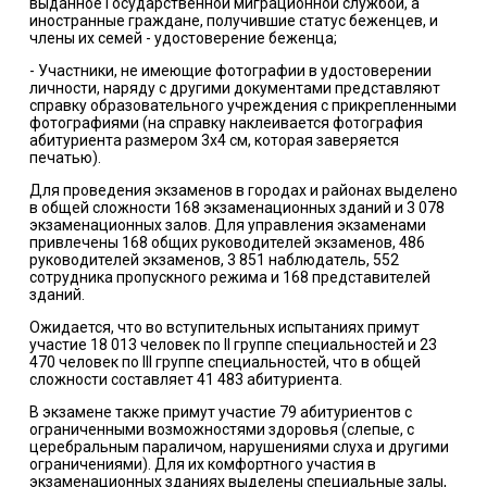
выданное Государственной миграционной службой, а
иностранные граждане, получившие статус беженцев, и
члены их семей - удостоверение беженца;
- Участники, не имеющие фотографии в удостоверении
личности, наряду с другими документами представляют
справку образовательного учреждения с прикрепленными
фотографиями (на справку наклеивается фотография
абитуриента размером 3х4 см, которая заверяется
печатью).
Для проведения экзаменов в городах и районах выделено
в общей сложности 168 экзаменационных зданий и 3 078
экзаменационных залов. Для управления экзаменами
привлечены 168 общих руководителей экзаменов, 486
руководителей экзаменов, 3 851 наблюдатель, 552
сотрудника пропускного режима и 168 представителей
зданий.
Ожидается, что во вступительных испытаниях примут
участие 18 013 человек по II группе специальностей и 23
470 человек по III группе специальностей, что в общей
сложности составляет 41 483 абитуриента.
В экзамене также примут участие 79 абитуриентов с
ограниченными возможностями здоровья (слепые, с
церебральным параличом, нарушениями слуха и другими
ограничениями). Для их комфортного участия в
экзаменационных зданиях выделены специальные залы,