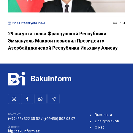
22:41 29 августа 2023
1304
29 августа глава Французской Республики
Эммануэль Макрон позвонил Президенту
Азербайджанской Республики Ильхаму Алиеву
BakuInform
Контакт:
Выставки
(+99455) 322-35-52
/
(+99450) 502-03-07
Для гурманов
Э-почта:
О нас
ldj@bakuinform.az