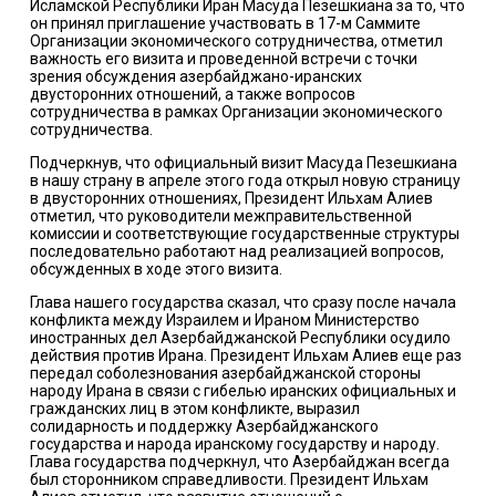
Исламской Республики Иран Масуда Пезешкиана за то, что
он принял приглашение участвовать в 17-м Саммите
Организации экономического сотрудничества, отметил
важность его визита и проведенной встречи с точки
зрения обсуждения азербайджано-иранских
двусторонних отношений, а также вопросов
сотрудничества в рамках Организации экономического
сотрудничества.
Подчеркнув, что официальный визит Масуда Пезешкиана
в нашу страну в апреле этого года открыл новую страницу
в двусторонних отношениях, Президент Ильхам Алиев
отметил, что руководители межправительственной
комиссии и соответствующие государственные структуры
последовательно работают над реализацией вопросов,
обсужденных в ходе этого визита.
Глава нашего государства сказал, что сразу после начала
конфликта между Израилем и Ираном Министерство
иностранных дел Азербайджанской Республики осудило
действия против Ирана. Президент Ильхам Алиев еще раз
передал соболезнования азербайджанской стороны
народу Ирана в связи с гибелью иранских официальных и
гражданских лиц в этом конфликте, выразил
солидарность и поддержку Азербайджанского
государства и народа иранскому государству и народу.
Глава государства подчеркнул, что Азербайджан всегда
был сторонником справедливости. Президент Ильхам