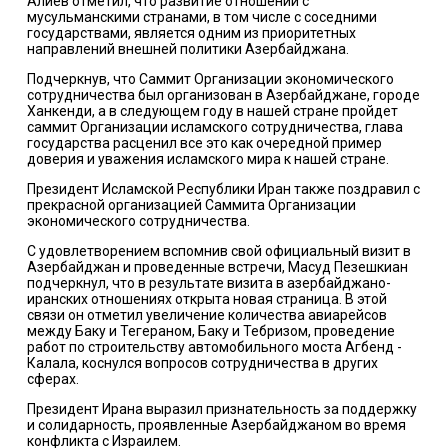
Алиев отметил, что развитие отношений с
мусульманскими странами, в том числе с соседними
государствами, является одним из приоритетных
направлений внешней политики Азербайджана.
Подчеркнув, что Саммит Организации экономического
сотрудничества был организован в Азербайджане, городе
Ханкенди, а в следующем году в нашей стране пройдет
саммит Организации исламского сотрудничества, глава
государства расценил все это как очередной пример
доверия и уважения исламского мира к нашей стране.
Президент Исламской Республики Иран также поздравил с
прекрасной организацией Саммита Организации
экономического сотрудничества.
С удовлетворением вспомнив свой официальный визит в
Азербайджан и проведенные встречи, Масуд Пезешкиан
подчеркнул, что в результате визита в азербайджано-
иранских отношениях открыта новая страница. В этой
связи он отметил увеличение количества авиарейсов
между Баку и Тегераном, Баку и Тебризом, проведение
работ по строительству автомобильного моста Агбенд -
Калала, коснулся вопросов сотрудничества в других
сферах.
Президент Ирана выразил признательность за поддержку
и солидарность, проявленные Азербайджаном во время
конфликта с Израилем.