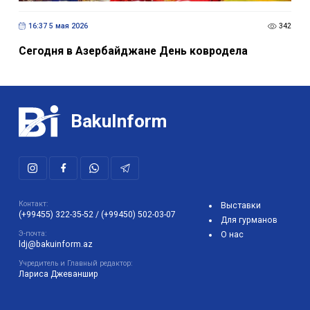
16:37 5 мая 2026
342
Сегодня в Азербайджане День ковродела
BakuInform
Контакт:
Выставки
(+99455) 322-35-52
/
(+99450) 502-03-07
Для гурманов
Э-почта:
О нас
ldj@bakuinform.az
Учредитель и Главный редактор:
Лариса Джеваншир