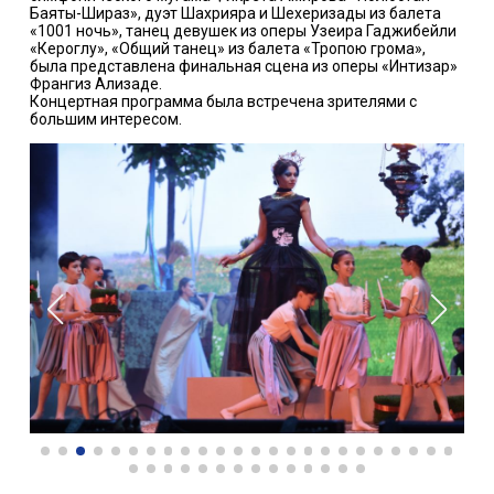
Баяты-Шираз», дуэт Шахрияра и Шехеризады из балета
«1001 ночь», танец девушек из оперы Узеира Гаджибейли
«Кероглу», «Общий танец» из балета «Тропою грома»,
была представлена финальная сцена из оперы «Интизар»
Франгиз Ализаде.
Концертная программа была встречена зрителями с
большим интересом.