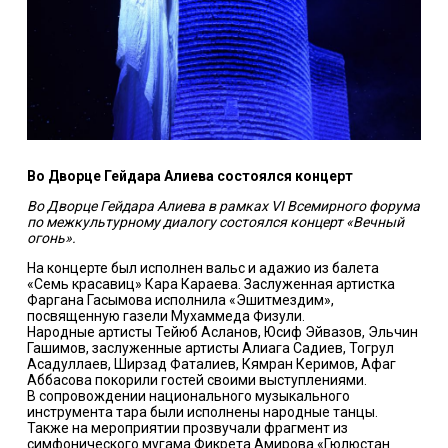
Во Дворце Гейдара Алиева состоялся концерт
Во Дворце Гейдара Алиева в рамках VI Всемирного форума
по межкультурному диалогу состоялся концерт «Вечный
огонь».
На концерте был исполнен вальс и адажио из балета
«Семь красавиц» Кара Караева. Заслуженная артистка
Фаргана Гасымова исполнила «Эшитмездим»,
посвященную газели Мухаммеда Физули.
Народные артисты Тейюб Асланов, Юсиф Эйвазов, Эльчин
Гашимов, заслуженные артисты Алиага Садиев, Тогрул
Асадуллаев, Ширзад Фаталиев, Кямран Керимов, Афаг
Аббасова покорили гостей своими выступлениями.
В сопровождении национального музыкального
инструмента тара были исполнены народные танцы.
Также на мероприятии прозвучали фрагмент из
симфонического мугама Фикрета Амирова «Гюлюстан