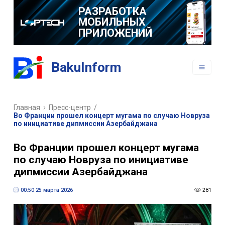
РАЗРАБОТКА
МОБИЛЬНЫХ
ПРИЛОЖЕНИЙ
BakuInform
Главная
Пресс-центр
/
Во Франции прошел концерт мугама по случаю Новруза
по инициативе дипмиссии Азербайджана
Во Франции прошел концерт мугама
по случаю Новруза по инициативе
дипмиссии Азербайджана
00:50 25 марта 2026
281