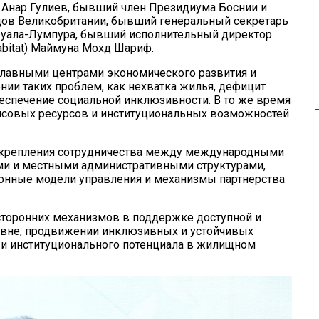
 Анар Гулиев, бывший член Президиума Боснии и
дов Великобритании, бывший генеральный секретарь
Куала-Лумпура, бывший исполнительный директор
bitat) Маймуна Мохд Шариф.
ь главными центрами экономического развития и
ии таких проблем, как нехватка жилья, дефицит
еспечение социальной инклюзивности. В то же время
ансовых ресурсов и институциональных возможностей
укрепления сотрудничества между международными
ми и местными административными структурами,
онные модели управления и механизмы партнерства
сторонних механизмов в поддержке доступной и
овне, продвижении инклюзивных и устойчивых
 и институционального потенциала в жилищном