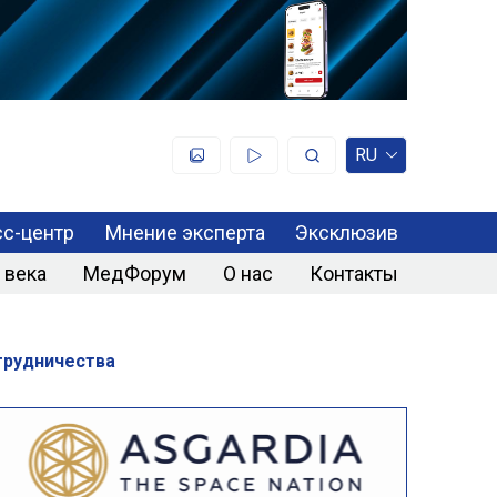
RU
с-центр
Мнение эксперта
Эксклюзив
 века
МедФорум
О нас
Контакты
трудничества