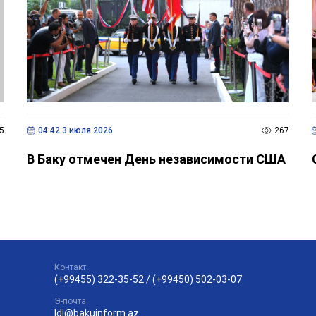
5
04:42 3 июля 2026
267
В Баку отмечен День независимости США
Контакт:
(+99455) 322-35-52
/
(+99450) 502-03-07