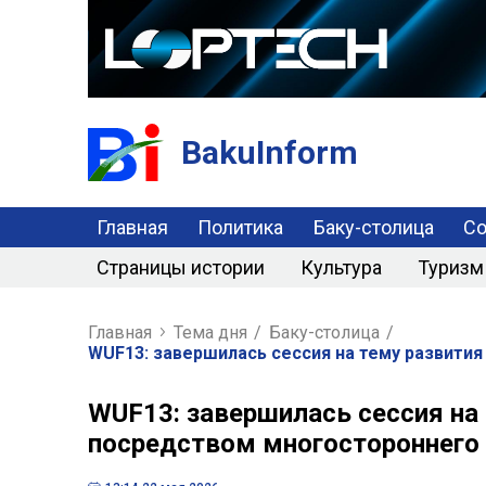
BakuInform
Главная
Политика
Баку-столица
С
Страницы истории
Культура
Туризм
Главная
Тема дня
/
Баку-столица
/
WUF13: завершилась сессия на тему развити
WUF13: завершилась сессия на
посредством многостороннего