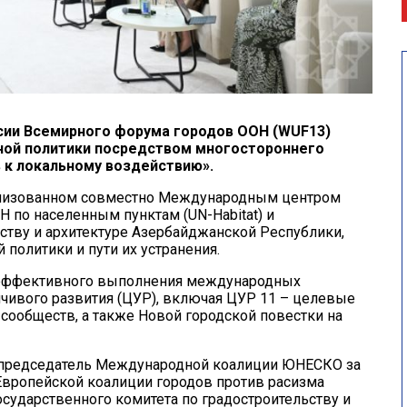
ссии Всемирного форума городов ООН (WUF13)
ной политики посредством многостороннего
 к локальному воздействию».
анизованном совместно Международным центром
 по населенным пунктам (UN-Habitat) и
ству и архитектуре Азербайджанской Республики,
олитики и пути их устранения.
е эффективного выполнения международных
ойчивого развития (ЦУР), включая ЦУР 11 – целевые
 сообществ, а также Новой городской повестки на
 председатель Международной коалиции ЮНЕСКО за
Европейской коалиции городов против расизма
осударственного комитета по градостроительству и