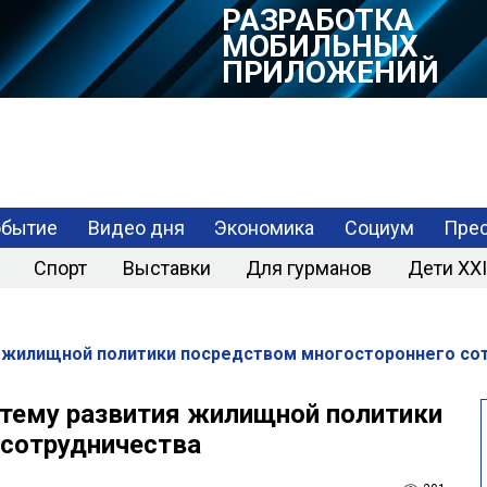
МОБИЛЬНЫХ
ПРИЛОЖЕНИЙ
обытие
Видео дня
Экономика
Социум
Прес
Спорт
Выставки
Для гурманов
Дети XXI
я жилищной политики посредством многостороннего со
 тему развития жилищной политики
 сотрудничества