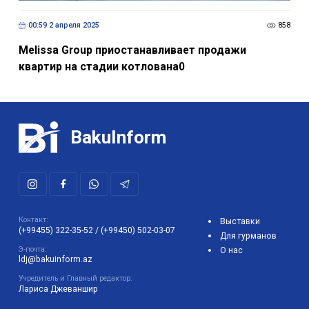
00:59 2 апреля 2025
858
Melissa Group приостанавливает продажи
квартир на стадии котлована0
BakuInform
Контакт:
Выставки
(+99455) 322-35-52
/
(+99450) 502-03-07
Для гурманов
Э-почта:
О нас
ldj@bakuinform.az
Учредитель и Главный редактор:
Лариса Джеваншир