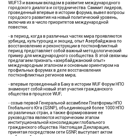
WUF13 и важным вкладом в развитие международного
городского диалога и сотрудничества. Саммит лидеров,
проведенный впервые в истории форума, вывел вопросы
городского развития на новый политический уровень,
включив их в число приоритетов международной
повестки;
- в период, когда в различных частях мира проявляются
урбицид, культуроцид и экоцид, опыт Азербайджана по
восстановлению и реконструкции в постконфликтный
период представляет собой важный методологический
пример для международного сообщества. В этой связи мы
предлагаем признать «азербайджанский опыт»
международным эталоном и основным ориентиром на
профильных форумах в деле восстановления
постконфликтных регионов мира;
- впервые проведенный в Баку в истории WUF Форум НПО
знаменует собой новый этап участия гражданского
общества в процессе WUF;
- созыв первой Генеральной ассамблеи Платформы НПО
Глобального Юга (GSNP), объединяющей более 1000 НПО
из различных стран, а также формирование ее
руководства являются историческим этапом
институциональной консолидации глобального
гражданского общества. Настоящая Декларация,
принятая посредством сети GSNP, выступает актом