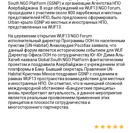
South NGO Platform (GSNP) и организации Агентства НПО
Азербайджана. В ходе обсуждений на WUF13 NGO Forum,
прошедшем с участием около 800 зарубежных и местных
представителей НПО, было предложено сформировать
Urban-крыло GSNP из местных и иностранных НПО,
представленных на WUF13.
На церемонии открытия WUF13 NGO Forum
исполнительный директор Программы ООН по населенным
пунктам (UN-Habitat) Анаклаудия Россбах заявила, что
данный форум является историческим событием для WUF.
Директор Офиса ООН по сотрудничеству Юг-Юг Дима Аль-
Хатиб назвала Global South NGO Platform фантастическим
проектом и поздравила Азербайджан с учреждением этой
платформы в Баку. Бывший секретарь Правления UN-
Habitat Кристиан Менса поздравил GSNP с созданием в
рамках WUF13 пространства взаимодействия для местных
и иностранных НПО. Он отметил, что в нынешней сложной
международной обстановке «Бандунгские принципы»
вновь приобретают актуальность, а данное мероприятие
является реальным проявлением применения этих
принципов в плоскости сотрудничества и
многостороннего партнерства.