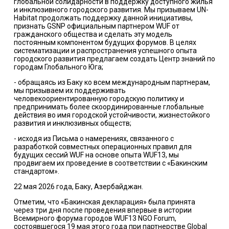
глобальной солидарности в поддержку доступного жилья
и инклюзивного городского развития. Мы призываем UN-
Habitat продолжать поддержку данной инициативы,
признать GSNP официальным партнером WUF от
гражданского общества и сделать эту модель
постоянным компонентом будущих форумов. В целях
систематизации и распространения успешного опыта
городского развития предлагаем создать Центр знаний по
городам Глобального Юга;
- обращаясь из Баку ко всем международным партнерам,
мы призываем их поддерживать
человекоориентированную городскую политику и
предпринимать более скоординированные глобальные
действия во имя городской устойчивости, жизнестойкого
развития и инклюзивных обществ;
- исходя из Письма о намерениях, связанного с
разработкой совместных операционных правил для
будущих сессий WUF на основе опыта WUF13, мы
продвигаем их проведение в соответствии с «Бакинским
стандартом».
22 мая 2026 года, Баку, Азербайджан.
Отметим, что «Бакинская декларация» была принята
через три дня после проведения впервые в истории
Всемирного форума городов WUF13 NGO Forum,
состоявшегося 19 мая этого года при партнерстве Global