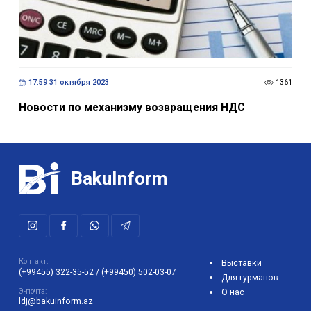
17:59 31 октября 2023
1361
Новости по механизму возвращения НДС
BakuInform
Контакт:
Выставки
(+99455) 322-35-52
/
(+99450) 502-03-07
Для гурманов
Э-почта:
О нас
ldj@bakuinform.az