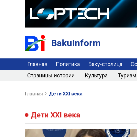
BakuInform
Главная
Политика
Баку-столица
С
Страницы истории
Культура
Туризм
Главная
Дети XXI века
Дети XXI века