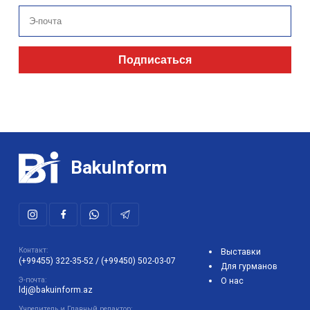
Подписаться
BakuInform
Контакт:
Выставки
(+99455) 322-35-52
/
(+99450) 502-03-07
Для гурманов
Э-почта:
О нас
ldj@bakuinform.az
Учредитель и Главный редактор: