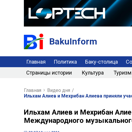
BakuInform
Главная
Политика
Баку-столица
С
Страницы истории
Культура
Туризм
Главная
Видео дня
/
Ильхам Алиев и Мехрибан Алиева приняли уч
Ильхам Алиев и Мехрибан Алиев
Международного музыкальног