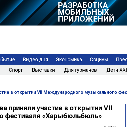
РАЗРАБОТКА
МОБИЛЬНЫХ
ПРИЛОЖЕНИЙ
обытие
Видео дня
Экономика
Социум
Прес
Спорт
Выставки
Для гурманов
Дети XXI
астие в открытии VII Международного музыкального ф
а приняли участие в открытии VII
о фестиваля «Харыбюльбюль»