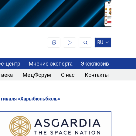
RU
с-центр
Мнение эксперта
Эксклюзив
 века
МедФорум
О нас
Контакты
естиваля «Харыбюльбюль»