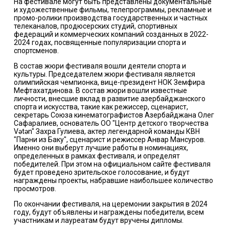
На фестивале могут быть представлены документальные
и художественные фильмы, телепрограммы, рекламные и
промо-ролики производства государственных и частных
телеканалов, продюсерских студий, спортивных
федераций и коммерческих компаний созданных в 2022-
2024 годах, посвященные популяризации спорта и
спортсменов.
В состав жюри фестиваля вошли деятели спорта и
культуры. Председателем жюри фестиваля является
олимпийская чемпионка, вице-президент НОК Земфира
Мефтахатдинова. В состав жюри вошли известные
личности, внесшие вклад в развитие азербайджанского
спорта и искусства, такие как режиссер, сценарист,
секретарь Союза кинематографистов Азербайджана Олег
Сафаралиев, основатель ОО "Центр детского творчества
Vətən" Захра Гулиева, актер легендарной команды КВН
"Парни из Баку", сценарист и режиссер Анвар Мансуров.
Именно они выберут лучшие работы в номинациях,
определенных в рамках фестиваля, и определят
победителей. При этом на официальном сайте фестиваля
будет проведено зрительское голосование, и будут
награждены проекты, набравшие наибольшее количество
просмотров.
По окончании фестиваля, на церемонии закрытия в 2024
году, будут объявлены и награждены победители, всем
участникам и лауреатам будут вручены дипломы.