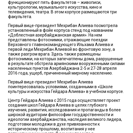
функционируют пять факультетов – живописи,
культурологии, музыкального искусства, кино и
телевидения, театра. В этом корпусе размещаются три
факультета.
Первый вице-президент Мехрибан Алиева посмотрела
установленный в фойе корпуса стенд под названием
«Доблестная азербайджанская армия». На нем
представлены фотоснимки, отражающие поездки
Верховного главнокомандующего Ильхама Алиева и
первой леди Мехрибан Алиевой во фронтовую зону, а
также разгром врага. Здесь также размещены
фотоснимки, на которых запечатлены дома, разрушенные
в результате обстрела армянскими вооруженными силами
населенных пунктов Азербайджана 2-5 и 27-28 апреля
2016 года, ущерб, причиненный мирному населению.
Первый вице-президент Мехрибан Алиева
поинтересовалась условиями, созданными в «Школе
культуры и искусства Гейдара Алиева» в учебном корпусе.
Центр Гейдара Алиева с 2015 года осуществляет проект
создания школ Гейдара Алиева в целях глубокого
изучения, развития, исследования и пропаганды в более
широкой аудитории философии государственности и
идеологии азербайджанства, наследия великого лидера,
подготовки молодежи в духе привязанности к
историческому прошлому, воспитания у нее