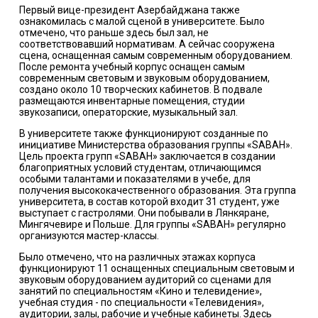
Первый вице-президент Азербайджана также
ознакомилась с малой сценой в университете. Было
отмечено, что раньше здесь был зал, не
соответствовавший нормативам. А сейчас сооружена
сцена, оснащенная самым современным оборудованием.
После ремонта учебный корпус оснащен самым
современным световым и звуковым оборудованием,
создано около 10 творческих кабинетов. В подвале
размещаются инвентарные помещения, студии
звукозаписи, операторские, музыкальный зал.
В университете также функционируют созданные по
инициативе Министерства образования группы «SABAH».
Цель проекта групп «SABAH» заключается в создании
благоприятных условий студентам, отличающимся
особыми талантами и показателями в учебе, для
получения высококачественного образования. Эта группа
университета, в состав которой входит 31 студент, уже
выступает с гастролями. Они побывали в Лянкяране,
Мингячевире и Польше. Для группы «SABAH» регулярно
организуются мастер-классы.
Было отмечено, что на различных этажах корпуса
функционируют 11 оснащенных специальным световым и
звуковым оборудованием аудиторий со сценами для
занятий по специальностям «Кино и телевидение»,
учебная студия - по специальности «Телевидения»,
аудитории, залы, рабочие и учебные кабинеты. Здесь