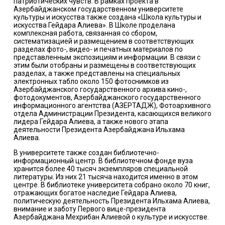
патриотических чувств. В рамках проекта в
Азербайджанском государственном университете
культуры и искусства также создана «Школа культуры и
искусства Гейдара Алиева». В Школе проделана
комплексная работа, связанная со сбором,
систематизацией и размещением в соответствующих
разделах фото-, видео- и печатных материалов по
представленным экспозициям и информации. В связи с
этим были отобраны и размещены в соответствующих
разделах, а также представлены на специальных
электронных табло около 150 фотоснимков из
Азербайджанского государственного архива кино-,
фотодокументов, Азербайджанского государственного
информационного агентства (АЗЕРТАДЖ), Фотоархивного
отдела Администрации Президента, касающихся великого
лидера Гейдара Алиева, а также нового этапа
деятельности Президента Азербайджана Ильхама
Алиева.
В университете также создан библиотечно-
информационный центр. В библиотечном фонде вуза
хранится более 40 тысяч экземпляров специальной
литературы. Из них 21 тысяча находится именно в этом
центре. В библиотеке университета собрано около 70 книг,
отражающих богатое наследие Гейдара Алиева,
политическую деятельность Президента Ильхама Алиева,
внимание и заботу Первого вице-президента
Азербайджана Мехрибан Алиевой о культуре и искусстве.