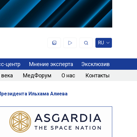
RU
с-центр
Мнение эксперта
Эксклюзив
 века
МедФорум
О нас
Контакты
Президента Ильхама Алиева