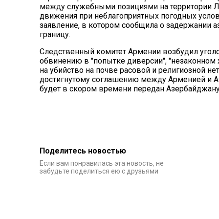
между служебными позициями на территории Ла
движения при неблагоприятных погодных услови
заявление, в котором сообщила о задержании 
границу.
Следственный комитет Армении возбудил уголо
обвинению в "попытке диверсии", "незаконном 
на убийство на почве расовой и религиозной не
достигнутому соглашению между Арменией и 
будет в скором времени передан Азербайджану
Поделитесь новостью
Если вам понравилась эта новость, не
забудьте поделиться ею с друзьями