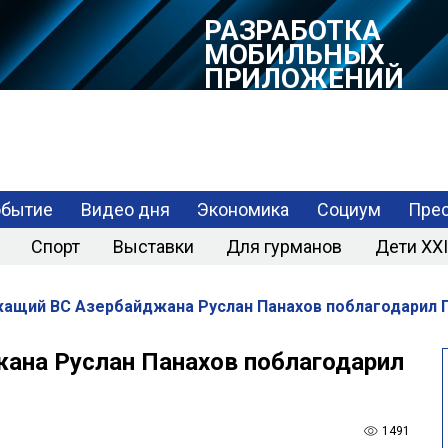
РАЗРАБОТКА
МОБИЛЬНЫХ
ПРИЛОЖЕНИЙ
обытие
Видео дня
Экономика
Социум
Прес
Спорт
Выставки
Для гурманов
Дети XXI
ащий ВС Азербайджана Руслан Панахов поблагодарил 
ана Руслан Панахов поблагодарил
1491