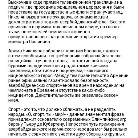
Выскочив в ходе прямой телевизионной трансляции на
подиум, где проходила официальная церемония и были
представлены государственные флаги стран-участниц,
Николян выхватил из рук девушки-знаменосца и
демонстративно поджог азербайджанский флаг. Все это
произошло в прямом телевизионном эфире, на глазах
тысяч посетителей чемпионата и лично
присутствовавшего на церемонии открытия премьер-
министра Пашиняна.
Арама Николяна забрали в полицию Еревана, однако
затем освободили - по требованию собравшейся возле
полицейского участка толпы, - встретившей вандала
бурными аплодисментов и радостными криками
ликования, объятиями и поцелуями, - как нового
национального героя. Между тем правительство Армении
ранее официально гарантировало безопасность
азербайджанских спортсменов во время нахождения на
чемпионате в Ереване и отсутствие каких-либо
инцидентов. Действительность же оказалась совсем
иная.
Спорт - это то, что должно сближать, а не разделять
народы. «О, спорт, ты - мир!» - данная знаменитая фраза
принадлежит основателю современных Олимпийских игр
барону Пьеру де Кубертену. Непростой путь примирения
азербайджанского и армянского народов мог бы реально
начаться с совместного участия двух сборных в крупных