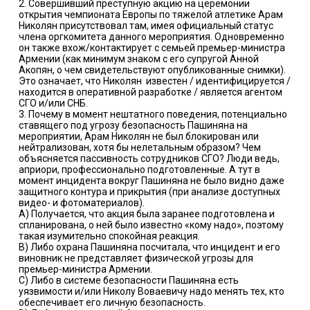
2. Совершивший преступную акцию на церемонии
открытия чемпионата Европы по тяжелой атлетике Арам
Николян присутствовал там, имея официальный статус
члена оргкомитета данного мероприятия. Одновременно
он также вхож/контактирует с семьей премьер-министра
Армении (как минимум знаком с его супругой Анной
Акопян, о чем свидетельствуют опубликованные снимки).
Это означает, что Николян известен / идентифицируется /
находится в оперативной разработке / является агентом
СГО и/или СНБ.
3. Почему в момент нештатного поведения, потенциально
ставящего под угрозу безопасность Пашиняна на
мероприятии, Арам Николян не был блокирован или
нейтрализован, хотя бы нелетальным образом? Чем
объясняется пассивность сотрудников СГО? Люди ведь,
априори, профессионально подготовленные. А тут в
момент инцидента вокруг Пашиняна не было видно даже
защитного контура и прикрытия (при анализе доступных
видео- и фотоматериалов).
А) Получается, что акция была заранее подготовлена и
спланирована, о ней было известно «кому надо», поэтому
такая изумительно спокойная реакция.
В) Либо охрана Пашиняна посчитала, что инцидент и его
виновник не представляет физической угрозы для
премьер-министра Армении.
С) Либо в системе безопасности Пашиняна есть
уязвимости и/или Николу Воваевичу надо менять тех, кто
обеспечивает его личную безопасность.