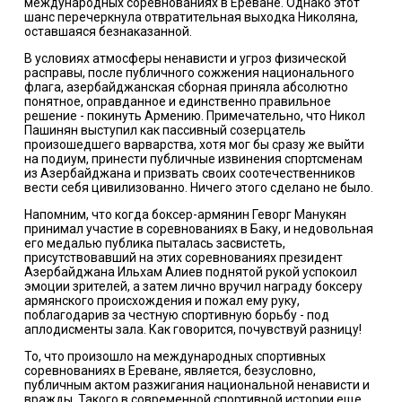
международных соревнованиях в Ереване. Однако этот
шанс перечеркнула отвратительная выходка Николяна,
оставшаяся безнаказанной.
В условиях атмосферы ненависти и угроз физической
расправы, после публичного сожжения национального
флага, азербайджанская сборная приняла абсолютно
понятное, оправданное и единственно правильное
решение - покинуть Армению. Примечательно, что Никол
Пашинян выступил как пассивный созерцатель
произошедшего варварства, хотя мог бы сразу же выйти
на подиум, принести публичные извинения спортсменам
из Азербайджана и призвать своих соотечественников
вести себя цивилизованно. Ничего этого сделано не было.
Напомним, что когда боксер-армянин Геворг Манукян
принимал участие в соревнованиях в Баку, и недовольная
его медалью публика пыталась засвистеть,
присутствовавший на этих соревнованиях президент
Азербайджана Ильхам Алиев поднятой рукой успокоил
эмоции зрителей, а затем лично вручил награду боксеру
армянского происхождения и пожал ему руку,
поблагодарив за честную спортивную борьбу - под
аплодисменты зала. Как говорится, почувствуй разницу!
То, что произошло на международных спортивных
соревнованиях в Ереване, является, безусловно,
публичным актом разжигания национальной ненависти и
вражды. Такого в современной спортивной истории еще