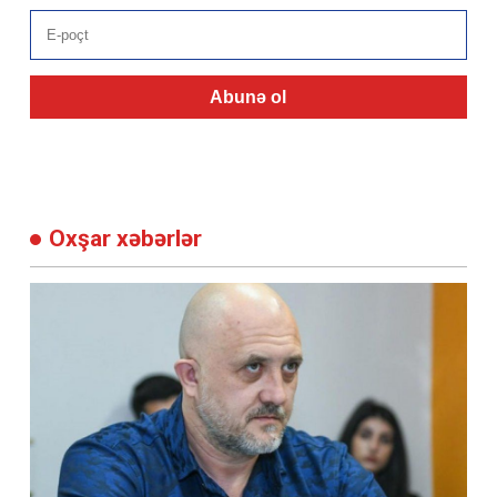
Abunə ol
Oxşar xəbərlər