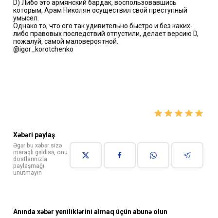
D) Либо это армянский бардак, воспользовавшись
которым, Арам Николян осуществил свой преступный
умысел.
Однако то, что его так удивительно быстро и без каких-
либо правовых последствий отпустили, делает версию D,
пожалуй, самой маловероятной.
@igor_korotchenko
Xəbəri paylaş
Əgər bu xəbər sizə
maraqlı gəldisə, onu
dostlarınızla
paylaşmağı
unutmayın
Anında xəbər yeniliklərini almaq üçün abunə olun