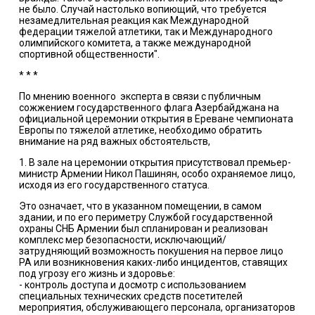
не было. Случай настолько вопиющий, что требуется
незамедлительная реакция как Международной
федерации тяжелой атлетики, так и Международного
олимпийского комитета, а также международной
спортивной общественности".
* * *
По мнению военного эксперта в связи с публичным
сожжением государственного флага Азербайджана на
официальной церемонии открытия в Ереване чемпионата
Европы по тяжелой атлетике, необходимо обратить
внимание на ряд важных обстоятельств,
1. В зале на церемонии открытия присутствовал премьер-
министр Армении Никол Пашинян, особо охраняемое лицо,
исходя из его государственного статуса.
Это означает, что в указанном помещении, в самом
здании, и по его периметру Службой государственной
охраны СНБ Армении был спланирован и реализован
комплекс мер безопасности, исключающий/
затрудняющий возможность покушения на первое лицо
РА или возникновения каких-либо инцидентов, ставящих
под угрозу его жизнь и здоровье:
- контроль доступа и досмотр с использованием
специальных технических средств посетителей
мероприятия, обслуживающего персонала, организаторов