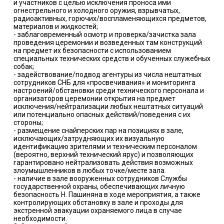
и участников с целью исключения проноса ими
огнестрельного и холодного оружия, взрывчатых,
радиоактивных, горючих/воспламеняющихся предметов,
материалов и жидкостей;
- заблаговременный осмотр и проверка/зачистка зала
проведения церемонии и возведенных там конструкций
на предмет их безопасности с использованием
специальных технических средств и обученных служебных
собак;
- задействование/подвод агентуры из числа нештатных
сотрудников СНБ для «просвечивания» и мониторинга
настроений/обстановки среди технического персонала и
организаторов церемонии открытия на предмет
исключения/нейтрализации любых нештатных ситуаций
или потенциально опасных действий/поведения с их
стороны;
- размещение снайперских пар на позициях в зале,
исключающих/затрудняющих их визуальную
идентификацию зрителями и техническим персоналом
(вероятно, верхний технический ярус) и позволяющих
гарантировано нейтрализовать действия возможных
злоумышленников в любых точке/месте зала.
- наличие в зале вооруженных сотрудников Службы
государственной охраны, обеспечивающих личную
безопасность Н. Пашиняна в ходе мероприятия, а также
контролирующих обстановку в зале и проходы для
экстренной эвакуации охраняемого лица в случае
необходимости.